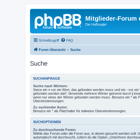
Mitglieder-Forum
Die Haffsegler
Schnellzugriff
FAQ
Foren-Übersicht
Suche
Suche
SUCHANFRAGE
Suche nach Wörtern:
Setze ein
+
vor ein Wort, das gefunden werden muss und ein
-
vor ein 
gefunden werden darf. Verwende mehrere Wörter getrennt durch
|
inne
wenn nur eines der Wörter gefunden werden muss. Benutze ein * als Pla
Übereinstimmungen.
Zu suchender Autor:
Benutze ein * als Platzhalter für teilweise Übereinstimmungen.
SUCHOPTIONEN
Zu durchsuchende Foren:
Wähle das Forum oder die Foren aus, in denen gesucht werden soll. 
automatisch mit durchsucht, sofern du die Option „Unterforen durchsu