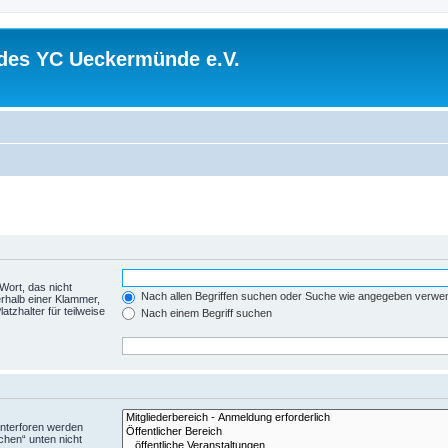
 des YC Ueckermünde e.V.
Wort, das nicht
Nach allen Begriffen suchen oder Suche wie angegeben verwe
rhalb einer Klammer,
tzhalter für teilweise
Nach einem Begriff suchen
Unterforen werden
chen“ unten nicht