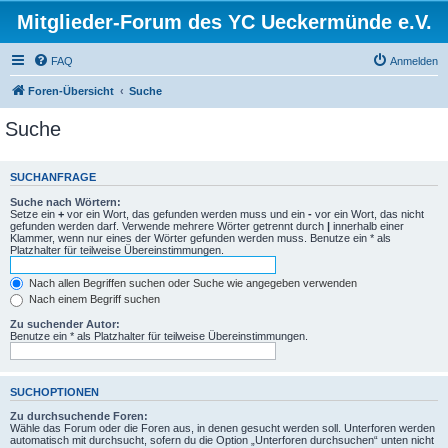
Mitglieder-Forum des YC Ueckermünde e.V.
FAQ
Anmelden
Foren-Übersicht
Suche
Suche
SUCHANFRAGE
Suche nach Wörtern:
Setze ein
+
vor ein Wort, das gefunden werden muss und ein
-
vor ein Wort, das nicht
gefunden werden darf. Verwende mehrere Wörter getrennt durch
|
innerhalb einer
Klammer, wenn nur eines der Wörter gefunden werden muss. Benutze ein * als
Platzhalter für teilweise Übereinstimmungen.
Nach allen Begriffen suchen oder Suche wie angegeben verwenden
Nach einem Begriff suchen
Zu suchender Autor:
Benutze ein * als Platzhalter für teilweise Übereinstimmungen.
SUCHOPTIONEN
Zu durchsuchende Foren:
Wähle das Forum oder die Foren aus, in denen gesucht werden soll. Unterforen werden
automatisch mit durchsucht, sofern du die Option „Unterforen durchsuchen“ unten nicht