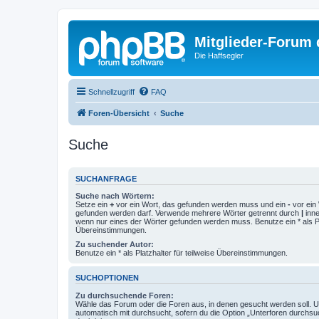
Mitglieder-Forum
Die Haffsegler
Schnellzugriff
FAQ
Foren-Übersicht
Suche
Suche
SUCHANFRAGE
Suche nach Wörtern:
Setze ein
+
vor ein Wort, das gefunden werden muss und ein
-
vor ein 
gefunden werden darf. Verwende mehrere Wörter getrennt durch
|
inne
wenn nur eines der Wörter gefunden werden muss. Benutze ein * als Pla
Übereinstimmungen.
Zu suchender Autor:
Benutze ein * als Platzhalter für teilweise Übereinstimmungen.
SUCHOPTIONEN
Zu durchsuchende Foren:
Wähle das Forum oder die Foren aus, in denen gesucht werden soll. 
automatisch mit durchsucht, sofern du die Option „Unterforen durchsu