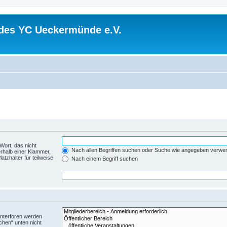
 des YC Ueckermünde e.V.
Wort, das nicht
Nach allen Begriffen suchen oder Suche wie angegeben verwe
rhalb einer Klammer,
tzhalter für teilweise
Nach einem Begriff suchen
Unterforen werden
chen“ unten nicht