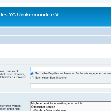
 des YC Ueckermünde e.V.
Wort, das nicht
Nach allen Begriffen suchen oder Suche wie angegeben verwe
rhalb einer Klammer,
tzhalter für teilweise
Nach einem Begriff suchen
Unterforen werden
chen“ unten nicht