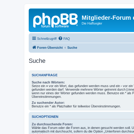
Mitglieder-Forum
Die Haffsegler
Schnellzugriff
FAQ
Foren-Übersicht
Suche
Suche
SUCHANFRAGE
Suche nach Wörtern:
Setze ein
+
vor ein Wort, das gefunden werden muss und ein
-
vor ein 
gefunden werden darf. Verwende mehrere Wörter getrennt durch
|
inne
wenn nur eines der Wörter gefunden werden muss. Benutze ein * als Pla
Übereinstimmungen.
Zu suchender Autor:
Benutze ein * als Platzhalter für teilweise Übereinstimmungen.
SUCHOPTIONEN
Zu durchsuchende Foren:
Wähle das Forum oder die Foren aus, in denen gesucht werden soll. 
automatisch mit durchsucht, sofern du die Option „Unterforen durchsu