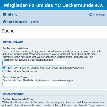
Mitglieder-Forum des YC Ueckermünde e.V.
FAQ
Anmelden
Foren-Übersicht
Suche
Suche
SUCHANFRAGE
Suche nach Wörtern:
Setze ein
+
vor ein Wort, das gefunden werden muss und ein
-
vor ein Wort, das nicht
gefunden werden darf. Verwende mehrere Wörter getrennt durch
|
innerhalb einer
Klammer, wenn nur eines der Wörter gefunden werden muss. Benutze ein * als
Platzhalter für teilweise Übereinstimmungen.
Nach allen Begriffen suchen oder Suche wie angegeben verwenden
Nach einem Begriff suchen
Zu suchender Autor:
Benutze ein * als Platzhalter für teilweise Übereinstimmungen.
SUCHOPTIONEN
Zu durchsuchende Foren:
Wähle das Forum oder die Foren aus, in denen gesucht werden soll. Unterforen werden
automatisch mit durchsucht, sofern du die Option „Unterforen durchsuchen“ unten nicht