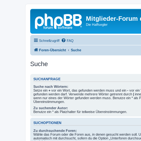
Mitglieder-Forum
Die Haffsegler
Schnellzugriff
FAQ
Foren-Übersicht
Suche
Suche
SUCHANFRAGE
Suche nach Wörtern:
Setze ein
+
vor ein Wort, das gefunden werden muss und ein
-
vor ein 
gefunden werden darf. Verwende mehrere Wörter getrennt durch
|
inne
wenn nur eines der Wörter gefunden werden muss. Benutze ein * als Pla
Übereinstimmungen.
Zu suchender Autor:
Benutze ein * als Platzhalter für teilweise Übereinstimmungen.
SUCHOPTIONEN
Zu durchsuchende Foren:
Wähle das Forum oder die Foren aus, in denen gesucht werden soll. 
automatisch mit durchsucht, sofern du die Option „Unterforen durchsu