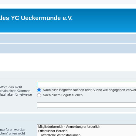
 des YC Ueckermünde e.V.
Wort, das nicht
Nach allen Begriffen suchen oder Suche wie angegeben verwe
rhalb einer Klammer,
tzhalter für teilweise
Nach einem Begriff suchen
Unterforen werden
chen“ unten nicht