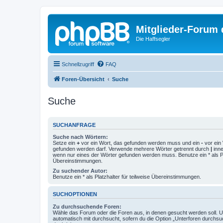
Mitglieder-Forum
Die Haffsegler
Schnellzugriff
FAQ
Foren-Übersicht
Suche
Suche
SUCHANFRAGE
Suche nach Wörtern:
Setze ein
+
vor ein Wort, das gefunden werden muss und ein
-
vor ein 
gefunden werden darf. Verwende mehrere Wörter getrennt durch
|
inne
wenn nur eines der Wörter gefunden werden muss. Benutze ein * als Pla
Übereinstimmungen.
Zu suchender Autor:
Benutze ein * als Platzhalter für teilweise Übereinstimmungen.
SUCHOPTIONEN
Zu durchsuchende Foren:
Wähle das Forum oder die Foren aus, in denen gesucht werden soll. 
automatisch mit durchsucht, sofern du die Option „Unterforen durchsu