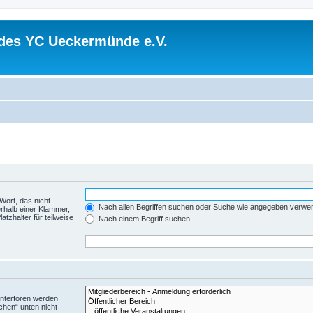
 des YC Ueckermünde e.V.
Wort, das nicht
Nach allen Begriffen suchen oder Suche wie angegeben verwe
rhalb einer Klammer,
tzhalter für teilweise
Nach einem Begriff suchen
Unterforen werden
chen“ unten nicht