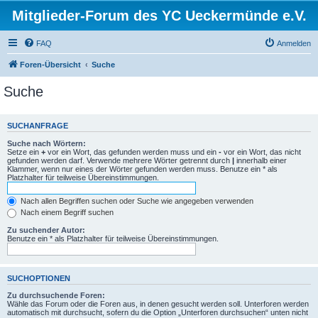
Mitglieder-Forum des YC Ueckermünde e.V.
FAQ
Anmelden
Foren-Übersicht
Suche
Suche
SUCHANFRAGE
Suche nach Wörtern:
Setze ein
+
vor ein Wort, das gefunden werden muss und ein
-
vor ein Wort, das nicht
gefunden werden darf. Verwende mehrere Wörter getrennt durch
|
innerhalb einer
Klammer, wenn nur eines der Wörter gefunden werden muss. Benutze ein * als
Platzhalter für teilweise Übereinstimmungen.
Nach allen Begriffen suchen oder Suche wie angegeben verwenden
Nach einem Begriff suchen
Zu suchender Autor:
Benutze ein * als Platzhalter für teilweise Übereinstimmungen.
SUCHOPTIONEN
Zu durchsuchende Foren:
Wähle das Forum oder die Foren aus, in denen gesucht werden soll. Unterforen werden
automatisch mit durchsucht, sofern du die Option „Unterforen durchsuchen“ unten nicht