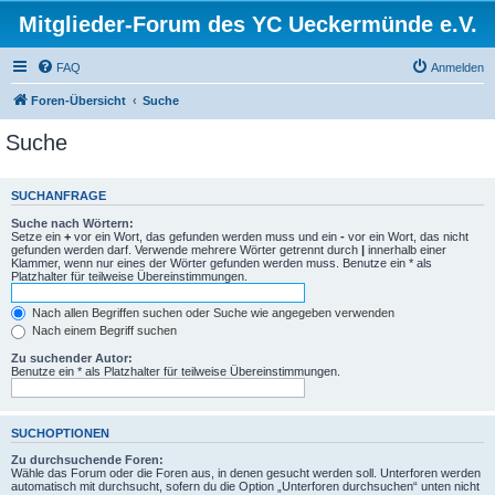
Mitglieder-Forum des YC Ueckermünde e.V.
FAQ
Anmelden
Foren-Übersicht
Suche
Suche
SUCHANFRAGE
Suche nach Wörtern:
Setze ein
+
vor ein Wort, das gefunden werden muss und ein
-
vor ein Wort, das nicht
gefunden werden darf. Verwende mehrere Wörter getrennt durch
|
innerhalb einer
Klammer, wenn nur eines der Wörter gefunden werden muss. Benutze ein * als
Platzhalter für teilweise Übereinstimmungen.
Nach allen Begriffen suchen oder Suche wie angegeben verwenden
Nach einem Begriff suchen
Zu suchender Autor:
Benutze ein * als Platzhalter für teilweise Übereinstimmungen.
SUCHOPTIONEN
Zu durchsuchende Foren:
Wähle das Forum oder die Foren aus, in denen gesucht werden soll. Unterforen werden
automatisch mit durchsucht, sofern du die Option „Unterforen durchsuchen“ unten nicht