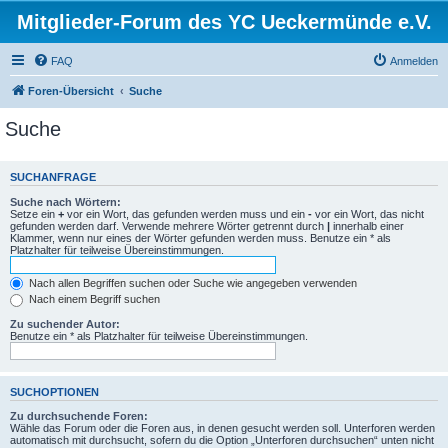
Mitglieder-Forum des YC Ueckermünde e.V.
FAQ
Anmelden
Foren-Übersicht
Suche
Suche
SUCHANFRAGE
Suche nach Wörtern:
Setze ein
+
vor ein Wort, das gefunden werden muss und ein
-
vor ein Wort, das nicht
gefunden werden darf. Verwende mehrere Wörter getrennt durch
|
innerhalb einer
Klammer, wenn nur eines der Wörter gefunden werden muss. Benutze ein * als
Platzhalter für teilweise Übereinstimmungen.
Nach allen Begriffen suchen oder Suche wie angegeben verwenden
Nach einem Begriff suchen
Zu suchender Autor:
Benutze ein * als Platzhalter für teilweise Übereinstimmungen.
SUCHOPTIONEN
Zu durchsuchende Foren:
Wähle das Forum oder die Foren aus, in denen gesucht werden soll. Unterforen werden
automatisch mit durchsucht, sofern du die Option „Unterforen durchsuchen“ unten nicht