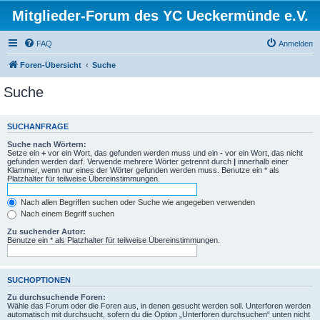
Mitglieder-Forum des YC Ueckermünde e.V.
FAQ
Anmelden
Foren-Übersicht
Suche
Suche
SUCHANFRAGE
Suche nach Wörtern:
Setze ein
+
vor ein Wort, das gefunden werden muss und ein
-
vor ein Wort, das nicht
gefunden werden darf. Verwende mehrere Wörter getrennt durch
|
innerhalb einer
Klammer, wenn nur eines der Wörter gefunden werden muss. Benutze ein * als
Platzhalter für teilweise Übereinstimmungen.
Nach allen Begriffen suchen oder Suche wie angegeben verwenden
Nach einem Begriff suchen
Zu suchender Autor:
Benutze ein * als Platzhalter für teilweise Übereinstimmungen.
SUCHOPTIONEN
Zu durchsuchende Foren:
Wähle das Forum oder die Foren aus, in denen gesucht werden soll. Unterforen werden
automatisch mit durchsucht, sofern du die Option „Unterforen durchsuchen“ unten nicht