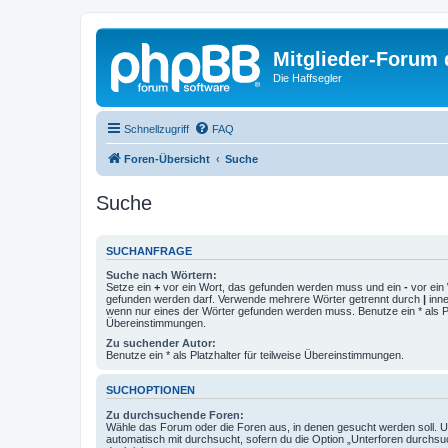
Mitglieder-Forum
Die Haffsegler
Schnellzugriff
FAQ
Foren-Übersicht
Suche
Suche
SUCHANFRAGE
Suche nach Wörtern:
Setze ein
+
vor ein Wort, das gefunden werden muss und ein
-
vor ein 
gefunden werden darf. Verwende mehrere Wörter getrennt durch
|
inne
wenn nur eines der Wörter gefunden werden muss. Benutze ein * als Pla
Übereinstimmungen.
Zu suchender Autor:
Benutze ein * als Platzhalter für teilweise Übereinstimmungen.
SUCHOPTIONEN
Zu durchsuchende Foren:
Wähle das Forum oder die Foren aus, in denen gesucht werden soll. 
automatisch mit durchsucht, sofern du die Option „Unterforen durchsu