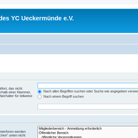
 des YC Ueckermünde e.V.
Wort, das nicht
Nach allen Begriffen suchen oder Suche wie angegeben verwe
rhalb einer Klammer,
tzhalter für teilweise
Nach einem Begriff suchen
Unterforen werden
chen“ unten nicht