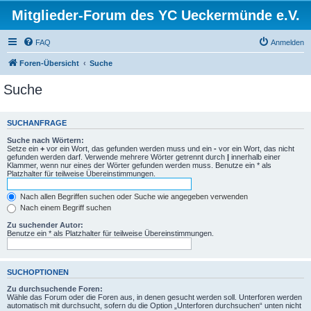
Mitglieder-Forum des YC Ueckermünde e.V.
FAQ
Anmelden
Foren-Übersicht
Suche
Suche
SUCHANFRAGE
Suche nach Wörtern:
Setze ein
+
vor ein Wort, das gefunden werden muss und ein
-
vor ein Wort, das nicht
gefunden werden darf. Verwende mehrere Wörter getrennt durch
|
innerhalb einer
Klammer, wenn nur eines der Wörter gefunden werden muss. Benutze ein * als
Platzhalter für teilweise Übereinstimmungen.
Nach allen Begriffen suchen oder Suche wie angegeben verwenden
Nach einem Begriff suchen
Zu suchender Autor:
Benutze ein * als Platzhalter für teilweise Übereinstimmungen.
SUCHOPTIONEN
Zu durchsuchende Foren:
Wähle das Forum oder die Foren aus, in denen gesucht werden soll. Unterforen werden
automatisch mit durchsucht, sofern du die Option „Unterforen durchsuchen“ unten nicht