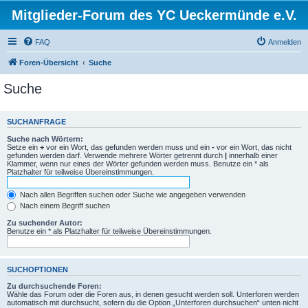
Mitglieder-Forum des YC Ueckermünde e.V.
FAQ
Anmelden
Foren-Übersicht
Suche
Suche
SUCHANFRAGE
Suche nach Wörtern:
Setze ein
+
vor ein Wort, das gefunden werden muss und ein
-
vor ein Wort, das nicht
gefunden werden darf. Verwende mehrere Wörter getrennt durch
|
innerhalb einer
Klammer, wenn nur eines der Wörter gefunden werden muss. Benutze ein * als
Platzhalter für teilweise Übereinstimmungen.
Nach allen Begriffen suchen oder Suche wie angegeben verwenden
Nach einem Begriff suchen
Zu suchender Autor:
Benutze ein * als Platzhalter für teilweise Übereinstimmungen.
SUCHOPTIONEN
Zu durchsuchende Foren:
Wähle das Forum oder die Foren aus, in denen gesucht werden soll. Unterforen werden
automatisch mit durchsucht, sofern du die Option „Unterforen durchsuchen“ unten nicht