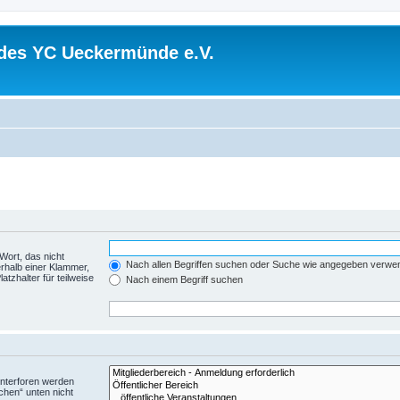
 des YC Ueckermünde e.V.
Wort, das nicht
Nach allen Begriffen suchen oder Suche wie angegeben verwe
rhalb einer Klammer,
tzhalter für teilweise
Nach einem Begriff suchen
Unterforen werden
chen“ unten nicht