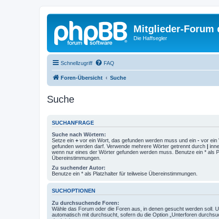
Mitglieder-Forum
Die Haffsegler
Schnellzugriff
FAQ
Foren-Übersicht
Suche
Suche
SUCHANFRAGE
Suche nach Wörtern:
Setze ein
+
vor ein Wort, das gefunden werden muss und ein
-
vor ein 
gefunden werden darf. Verwende mehrere Wörter getrennt durch
|
inne
wenn nur eines der Wörter gefunden werden muss. Benutze ein * als Pla
Übereinstimmungen.
Zu suchender Autor:
Benutze ein * als Platzhalter für teilweise Übereinstimmungen.
SUCHOPTIONEN
Zu durchsuchende Foren:
Wähle das Forum oder die Foren aus, in denen gesucht werden soll. 
automatisch mit durchsucht, sofern du die Option „Unterforen durchsu