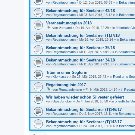
von
Regattaobmann
»
Di 12. Jun 2018, 08:33
» in
Bekanntm
Bekanntmachung für Seefahrer 43/18
von
Regattaobmann
»
Mi 23. Mai 2018, 15:12
» in
Bekanntm
Veranstaltungsplan 2018
von
Vorstand
»
Do 19. Apr 2018, 22:29
» in
öffentliche V
Bekanntmachung für Seefahrer (T)37/18
von
Regattaobmann
»
Mo 16. Apr 2018, 16:14
» in
Bekanntm
Bekanntmachung für Seefahrer 35/18
von
Regattaobmann
»
Mi 11. Apr 2018, 09:12
» in
Bekanntma
Bekanntmachung für Seefahrer 34/18
von
Regattaobmann
»
Mi 11. Apr 2018, 09:10
» in
Bekanntma
Träume einer Seglerin
von
Kilo-klasse
»
So 25. Mär 2018, 23:43
» in
Rund ums Seg
Regattarangliste 2017
von
Regattaobmann
»
Fr 9. Mär 2018, 14:14
» in
Regatt
Wir haben wieder schön Silvester gefeiert
von
Uwe Juncker
»
Do 4. Jan 2018, 10:50
» in
öffentliche V
Bekanntmachung für Seefahrer (T)146/17
von
Regattaobmann
»
Do 2. Nov 2017, 16:11
» in
Bekanntm
Bekanntmachung für Seefahrer (T)142/17
von
Regattaobmann
»
Di 24. Okt 2017, 10:30
» in
Bekanntm