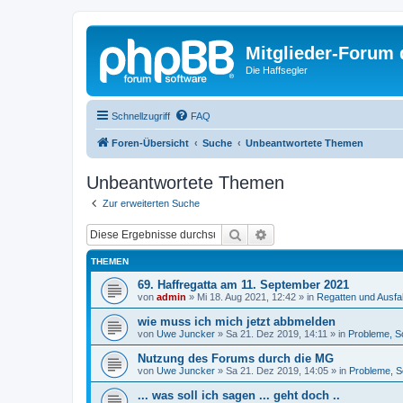
Mitglieder-Forum
Die Haffsegler
Schnellzugriff
FAQ
Foren-Übersicht
Suche
Unbeantwortete Themen
Unbeantwortete Themen
Zur erweiterten Suche
Suche
Erweiterte Suche
THEMEN
69. Haffregatta am 11. September 2021
von
admin
»
Mi 18. Aug 2021, 12:42
» in
Regatten und Ausfa
wie muss ich mich jetzt abbmelden
von
Uwe Juncker
»
Sa 21. Dez 2019, 14:11
» in
Probleme, S
Nutzung des Forums durch die MG
von
Uwe Juncker
»
Sa 21. Dez 2019, 14:05
» in
Probleme, S
... was soll ich sagen ... geht doch ..