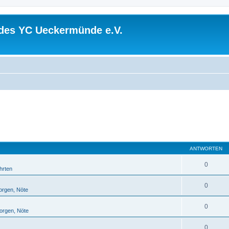
 des YC Ueckermünde e.V.
ANTWORTEN
0
hrten
0
orgen, Nöte
0
orgen, Nöte
0