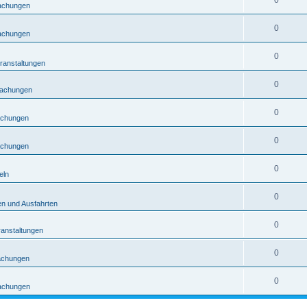
0
achungen
0
achungen
0
eranstaltungen
0
achungen
0
chungen
0
chungen
0
eln
0
en und Ausfahrten
0
eranstaltungen
0
achungen
0
achungen