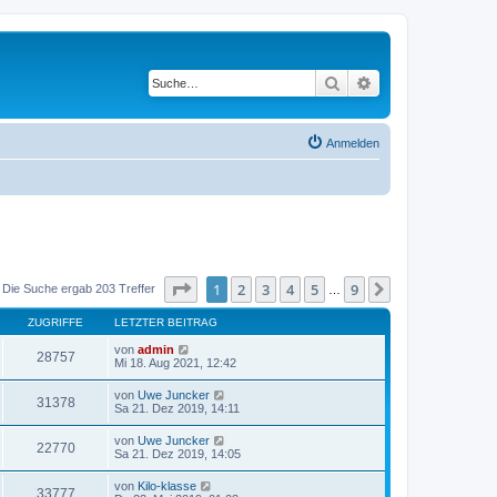
Suche
Erweiterte Suche
Anmelden
Seite
1
von
9
1
2
3
4
5
9
Nächste
Die Suche ergab 203 Treffer
…
ZUGRIFFE
LETZTER BEITRAG
von
admin
28757
Mi 18. Aug 2021, 12:42
von
Uwe Juncker
31378
Sa 21. Dez 2019, 14:11
von
Uwe Juncker
22770
Sa 21. Dez 2019, 14:05
von
Kilo-klasse
33777