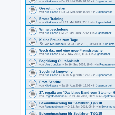
von
Kilo-klasse
»
Do 23. Mai 2019, 01:03
» in
Jugendarbeit
Gesagt .... getan
von
Kilo-klasse
»
Do 23. Mai 2019, 00:04
» in
Jugendarbeit
Erstes Training
von
Kilo-klasse
»
Mi 22. Mai 2019, 23:14
» in
Jugendarbeit
Winterbeschulung
von
Kilo-klasse
»
Mi 22. Mai 2019, 22:54
» in
Jugendarbeit
Kleine Freude zum Tage
von
Kilo-klasse
»
Sa 23. Feb 2019, 08:43
» in
Rund ums 
Wech da.. und eine neue Fremdsprache
von
Kilo-klasse
»
Mi 7. Nov 2018, 11:42
» in
Jugendarbeit
Begrüßung Öli :sAnkunft
von
Uwe Juncker
»
So 16. Sep 2018, 18:04
» in
Regatten un
Segeln ist langweilig
von
Kilo-klasse
»
Sa 18. Aug 2018, 17:43
» in
Jugendarbeit
Erste Schritte
von
Kilo-klasse
»
Sa 18. Aug 2018, 15:06
» in
Jugendarbeit
27. regatta um "Das blaue Band vom Stettiner H
von
Regattaobmann
»
Do 19. Jul 2018, 20:21
» in
Regatten u
Bekanntmachung für Seefahrer (T)48/18
von
Regattaobmann
»
Di 12. Jun 2018, 08:34
» in
Bekanntm
Bekanntmachung für Seefahrer (T)50/18