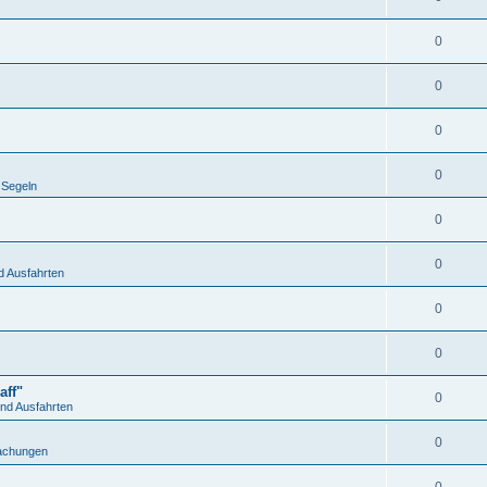
0
0
0
0
Segeln
0
0
d Ausfahrten
0
0
aff"
0
nd Ausfahrten
0
achungen