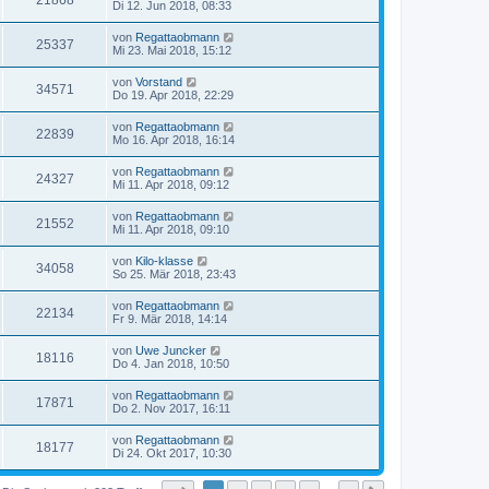
21868
Di 12. Jun 2018, 08:33
von
Regattaobmann
25337
Mi 23. Mai 2018, 15:12
von
Vorstand
34571
Do 19. Apr 2018, 22:29
von
Regattaobmann
22839
Mo 16. Apr 2018, 16:14
von
Regattaobmann
24327
Mi 11. Apr 2018, 09:12
von
Regattaobmann
21552
Mi 11. Apr 2018, 09:10
von
Kilo-klasse
34058
So 25. Mär 2018, 23:43
von
Regattaobmann
22134
Fr 9. Mär 2018, 14:14
von
Uwe Juncker
18116
Do 4. Jan 2018, 10:50
von
Regattaobmann
17871
Do 2. Nov 2017, 16:11
von
Regattaobmann
18177
Di 24. Okt 2017, 10:30