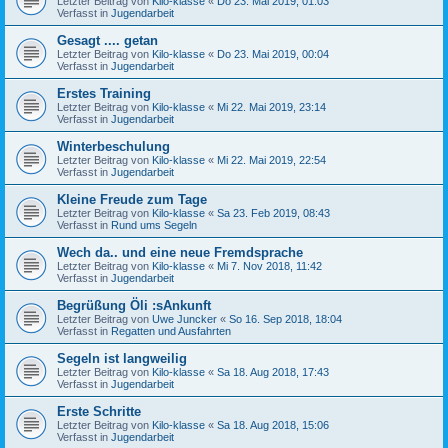
Letzter Beitrag von
Kilo-klasse
«
Do 23. Mai 2019, 01:03
Verfasst in
Jugendarbeit
Gesagt .... getan
Letzter Beitrag von
Kilo-klasse
«
Do 23. Mai 2019, 00:04
Verfasst in
Jugendarbeit
Erstes Training
Letzter Beitrag von
Kilo-klasse
«
Mi 22. Mai 2019, 23:14
Verfasst in
Jugendarbeit
Winterbeschulung
Letzter Beitrag von
Kilo-klasse
«
Mi 22. Mai 2019, 22:54
Verfasst in
Jugendarbeit
Kleine Freude zum Tage
Letzter Beitrag von
Kilo-klasse
«
Sa 23. Feb 2019, 08:43
Verfasst in
Rund ums Segeln
Wech da.. und eine neue Fremdsprache
Letzter Beitrag von
Kilo-klasse
«
Mi 7. Nov 2018, 11:42
Verfasst in
Jugendarbeit
Begrüßung Öli :sAnkunft
Letzter Beitrag von
Uwe Juncker
«
So 16. Sep 2018, 18:04
Verfasst in
Regatten und Ausfahrten
Segeln ist langweilig
Letzter Beitrag von
Kilo-klasse
«
Sa 18. Aug 2018, 17:43
Verfasst in
Jugendarbeit
Erste Schritte
Letzter Beitrag von
Kilo-klasse
«
Sa 18. Aug 2018, 15:06
Verfasst in
Jugendarbeit