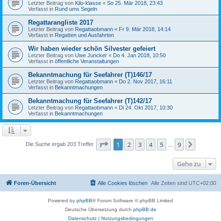
Letzter Beitrag von
Kilo-klasse
«
So 25. Mär 2018, 23:43
Verfasst in
Rund ums Segeln
Regattarangliste 2017
Letzter Beitrag von
Regattaobmann
«
Fr 9. Mär 2018, 14:14
Verfasst in
Regatten und Ausfahrten
Wir haben wieder schön Silvester gefeiert
Letzter Beitrag von
Uwe Juncker
«
Do 4. Jan 2018, 10:50
Verfasst in
öffentliche Veranstaltungen
Bekanntmachung für Seefahrer (T)146/17
Letzter Beitrag von
Regattaobmann
«
Do 2. Nov 2017, 16:11
Verfasst in
Bekanntmachungen
Bekanntmachung für Seefahrer (T)142/17
Letzter Beitrag von
Regattaobmann
«
Di 24. Okt 2017, 10:30
Verfasst in
Bekanntmachungen
Seite
1
von
9
1
2
3
4
5
9
Nächst
Die Suche ergab 203 Treffer
…
Gehe zu
Foren-Übersicht
Alle Cookies löschen
Alle Zeiten sind
UTC+02:00
Powered by
phpBB
® Forum Software © phpBB Limited
Deutsche Übersetzung durch
phpBB.de
Datenschutz
|
Nutzungsbedingungen