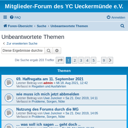
Mitglieder-Forum des YC Ueckermünde e.V.
FAQ
Anmelden
S
Foren-Übersicht
Suche
Unbeantwortete Themen
u
Unbeantwortete Themen
c
Zur erweiterten Suche
h
Suche
Erweiterte Suche
e
Seite
1
von
9
1
2
3
4
5
9
Nächst
Die Suche ergab 203 Treffer
…
Themen
69. Haffregatta am 11. September 2021
Letzter Beitrag von
admin
«
Mi 18. Aug 2021, 12:42
Verfasst in
Regatten und Ausfahrten
wie muss ich mich jetzt abbmelden
Letzter Beitrag von
Uwe Juncker
«
Sa 21. Dez 2019, 14:11
Verfasst in
Probleme, Sorgen, Nöte
Nutzung des Forums durch die MG
Letzter Beitrag von
Uwe Juncker
«
Sa 21. Dez 2019, 14:05
Verfasst in
Probleme, Sorgen, Nöte
... was soll ich sagen ... geht doch ..