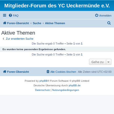
Mitglieder-Forum des YC Ueckermünde e.V.
FAQ
Anmelden
S
Foren-Übersicht
Suche
Aktive Themen
u
Aktive Themen
c
Zur erweiterten Suche
h
Die Suche ergab 0 Treffer • Seite
1
von
1
e
Es wurden keine passenden Ergebnisse gefunden.
Die Suche ergab 0 Treffer • Seite
1
von
1
Gehe zu
Foren-Übersicht
Alle Cookies löschen
Alle Zeiten sind
UTC+02:00
Powered by
phpBB
® Forum Software © phpBB Limited
Deutsche Übersetzung durch
phpBB.de
Datenschutz
|
Nutzungsbedingungen