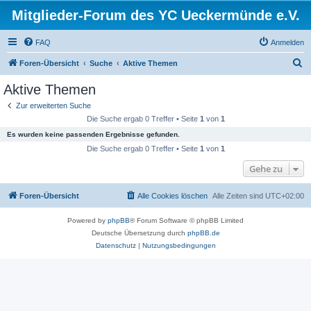
Mitglieder-Forum des YC Ueckermünde e.V.
FAQ
Anmelden
S
Foren-Übersicht
Suche
Aktive Themen
u
Aktive Themen
c
Zur erweiterten Suche
h
Die Suche ergab 0 Treffer • Seite
1
von
1
e
Es wurden keine passenden Ergebnisse gefunden.
Die Suche ergab 0 Treffer • Seite
1
von
1
Gehe zu
Foren-Übersicht
Alle Cookies löschen
Alle Zeiten sind
UTC+02:00
Powered by
phpBB
® Forum Software © phpBB Limited
Deutsche Übersetzung durch
phpBB.de
Datenschutz
|
Nutzungsbedingungen