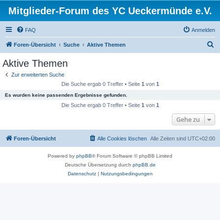
Mitglieder-Forum des YC Ueckermünde e.V.
FAQ
Anmelden
S
Foren-Übersicht
Suche
Aktive Themen
u
Aktive Themen
c
Zur erweiterten Suche
h
Die Suche ergab 0 Treffer • Seite
1
von
1
e
Es wurden keine passenden Ergebnisse gefunden.
Die Suche ergab 0 Treffer • Seite
1
von
1
Gehe zu
Foren-Übersicht
Alle Cookies löschen
Alle Zeiten sind
UTC+02:00
Powered by
phpBB
® Forum Software © phpBB Limited
Deutsche Übersetzung durch
phpBB.de
Datenschutz
|
Nutzungsbedingungen