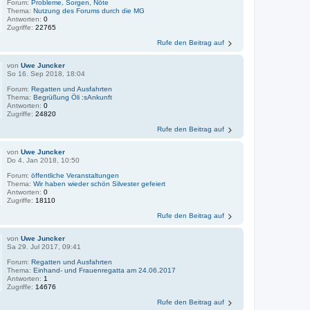
Forum:
Probleme, Sorgen, Nöte
Thema:
Nutzung des Forums durch die MG
Antworten:
0
Zugriffe:
22765
Rufe den Beitrag auf
von
Uwe Juncker
So 16. Sep 2018, 18:04
Forum:
Regatten und Ausfahrten
Thema:
Begrüßung Öli :sAnkunft
Antworten:
0
Zugriffe:
24820
Rufe den Beitrag auf
von
Uwe Juncker
Do 4. Jan 2018, 10:50
Forum:
öffentliche Veranstaltungen
Thema:
Wir haben wieder schön Silvester gefeiert
Antworten:
0
Zugriffe:
18110
Rufe den Beitrag auf
von
Uwe Juncker
Sa 29. Jul 2017, 09:41
Forum:
Regatten und Ausfahrten
Thema:
Einhand- und Frauenregatta am 24.06.2017
Antworten:
1
Zugriffe:
14676
Rufe den Beitrag auf