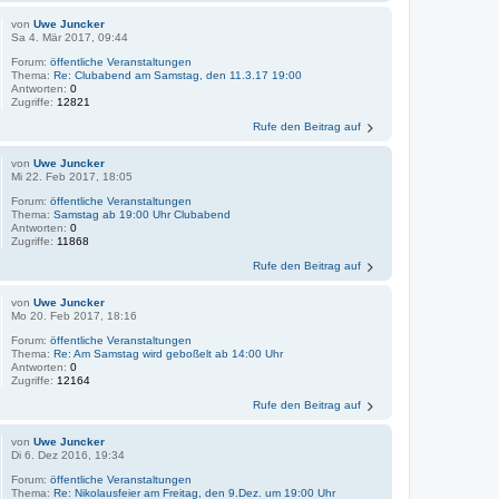
von
Uwe Juncker
Sa 4. Mär 2017, 09:44
Forum:
öffentliche Veranstaltungen
Thema:
Re: Clubabend am Samstag, den 11.3.17 19:00
Antworten:
0
Zugriffe:
12821
Rufe den Beitrag auf
von
Uwe Juncker
Mi 22. Feb 2017, 18:05
Forum:
öffentliche Veranstaltungen
Thema:
Samstag ab 19:00 Uhr Clubabend
Antworten:
0
Zugriffe:
11868
Rufe den Beitrag auf
von
Uwe Juncker
Mo 20. Feb 2017, 18:16
Forum:
öffentliche Veranstaltungen
Thema:
Re: Am Samstag wird geboßelt ab 14:00 Uhr
Antworten:
0
Zugriffe:
12164
Rufe den Beitrag auf
von
Uwe Juncker
Di 6. Dez 2016, 19:34
Forum:
öffentliche Veranstaltungen
Thema:
Re: Nikolausfeier am Freitag, den 9.Dez. um 19:00 Uhr