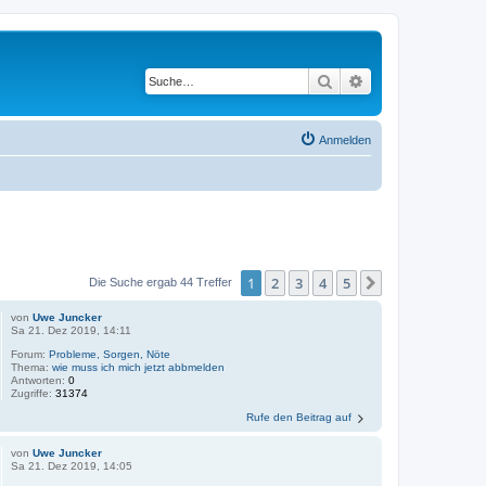
Suche
Erweiterte Suche
Anmelden
1
2
3
4
5
Nächste
Die Suche ergab 44 Treffer
von
Uwe Juncker
Sa 21. Dez 2019, 14:11
Forum:
Probleme, Sorgen, Nöte
Thema:
wie muss ich mich jetzt abbmelden
Antworten:
0
Zugriffe:
31374
Rufe den Beitrag auf
von
Uwe Juncker
Sa 21. Dez 2019, 14:05