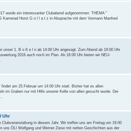
 2017 wurde ein interessanter Clubabend aufgenommen: THEMA "
S Kamerad Horst G o l l a t z in Absprache mit dem Vormann Manfred
er unser 1. B o ß e l n ab 14:00 Uhr angesagt. Zum Abend ab 19:00 Uhr
uswertung 2016 auch noch im Plan. Ab 18:00 Uhr bieten wir NEU-
.
 findet am 25.Februar um 14:00 Uhr statt. Bisher hat es allen
 im Graben nur mit Hilfe unserer Kelle von allen gesucht wurde. Der
..
0 Uhr
te Clubveranstaltung in diesem Jahr. Wir treffen uns am Freitag um 19:00
erden uns ÖLI Wolfgang und Werner Ziese mit netten Geschichten aus der