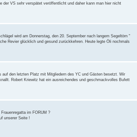
lle der VS sehr verspätet veröffentlicht und daher kann man hier nicht
lschlägel wird am Donnerstag, den 20. September nach langem Segeltörn "
tiche Revier glücklich und gesund zurückkehren. Heute legte Öli nochmals
s auf den letzten Platz mit Mitgliedern des YC und Gästen besetzt. Wir
knallt. Robert Kriewitz hat ein ausreichendes und geschmackvolles Bufett
nd Frauenregatta im FORUM ?
f unserer Seite !