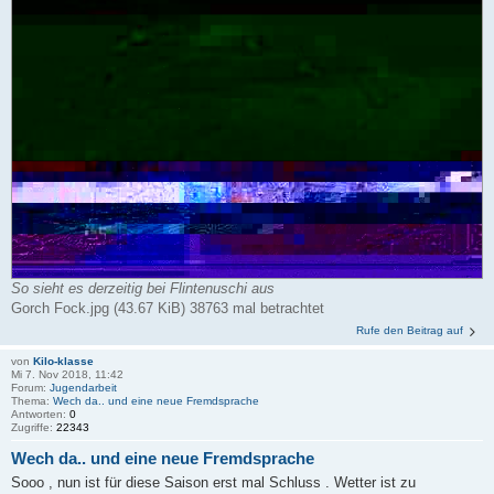
So sieht es derzeitig bei Flintenuschi aus
Gorch Fock.jpg (43.67 KiB) 38763 mal betrachtet
Rufe den Beitrag auf
von
Kilo-klasse
Mi 7. Nov 2018, 11:42
Forum:
Jugendarbeit
Thema:
Wech da.. und eine neue Fremdsprache
Antworten:
0
Zugriffe:
22343
Wech da.. und eine neue Fremdsprache
Sooo , nun ist für diese Saison erst mal Schluss . Wetter ist zu