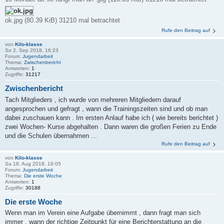
ok.jpg (80.39 KiB) 31210 mal betrachtet
Rufe den Beitrag auf
von
Kilo-klasse
So 2. Sep 2018, 16:23
Forum:
Jugendarbeit
Thema:
Zwischenbericht
Antworten:
1
Zugriffe:
31217
Zwischenbericht
Tach Mitglieders , ich wurde von mehreren Mitgliedern darauf
angesprochen und gefragt , wann die Trainingszeiten sind und ob man
dabei zuschauen kann . Im ersten Anlauf habe ich ( wie bereits berichtet )
zwei Wochen- Kurse abgehalten . Dann waren die großen Ferien zu Ende
und die Schulen übernahmen ...
Rufe den Beitrag auf
von
Kilo-klasse
Sa 18. Aug 2018, 19:05
Forum:
Jugendarbeit
Thema:
Die erste Woche
Antworten:
1
Zugriffe:
30188
Die erste Woche
Wenn man im Verein eine Aufgabe übernimmt , dann fragt man sich
immer , wann der richtige Zeitpunkt für eine Berichterstattung an die