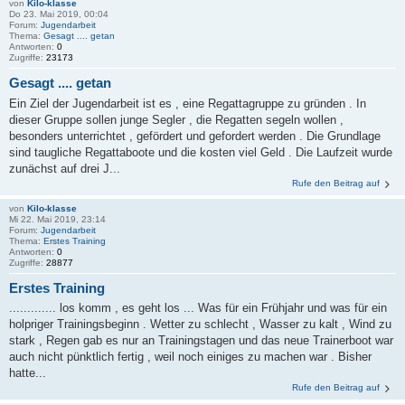
von
Kilo-klasse
Do 23. Mai 2019, 00:04
Forum:
Jugendarbeit
Thema:
Gesagt .... getan
Antworten:
0
Zugriffe:
23173
Gesagt .... getan
Ein Ziel der Jugendarbeit ist es , eine Regattagruppe zu gründen . In
dieser Gruppe sollen junge Segler , die Regatten segeln wollen ,
besonders unterrichtet , gefördert und gefordert werden . Die Grundlage
sind taugliche Regattaboote und die kosten viel Geld . Die Laufzeit wurde
zunächst auf drei J...
Rufe den Beitrag auf
von
Kilo-klasse
Mi 22. Mai 2019, 23:14
Forum:
Jugendarbeit
Thema:
Erstes Training
Antworten:
0
Zugriffe:
28877
Erstes Training
............. los komm , es geht los ... Was für ein Frühjahr und was für ein
holpriger Trainingsbeginn . Wetter zu schlecht , Wasser zu kalt , Wind zu
stark , Regen gab es nur an Trainingstagen und das neue Trainerboot war
auch nicht pünktlich fertig , weil noch einiges zu machen war . Bisher
hatte...
Rufe den Beitrag auf