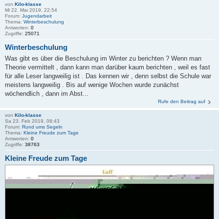
von
Kilo-klasse
Mi 22. Mai 2019, 22:54
Forum:
Jugendarbeit
Thema:
Winterbeschulung
Antworten:
0
Zugriffe:
25071
Winterbeschulung
Was gibt es über die Beschulung im Winter zu berichten ? Wenn man
Theorie vermittelt , dann kann man darüber kaum berichten , weil es fast
für alle Leser langweilig ist . Das kennen wir , denn selbst die Schule war
meistens langweilig . Bis auf wenige Wochen wurde zunächst
wöchendlich , dann im Abst...
Rufe den Beitrag auf
von
Kilo-klasse
Sa 23. Feb 2019, 08:43
Forum:
Rund ums Segeln
Thema:
Kleine Freude zum Tage
Antworten:
0
Zugriffe:
38763
Kleine Freude zum Tage