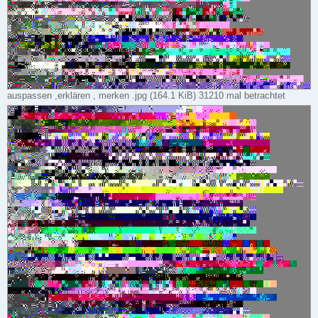
auspassen ,erklären , merken .jpg (164.1 KiB) 31210 mal betrachtet