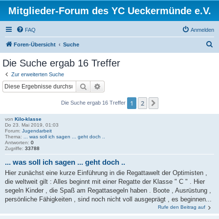
Mitglieder-Forum des YC Ueckermünde e.V.
FAQ
Anmelden
S
Foren-Übersicht
Suche
u
Die Suche ergab 16 Treffer
c
Zur erweiterten Suche
h
Suche
Erweiterte Suche
e
1
2
Nächste
Die Suche ergab 16 Treffer
von
Kilo-klasse
Do 23. Mai 2019, 01:03
Forum:
Jugendarbeit
Thema:
... was soll ich sagen ... geht doch ..
Antworten:
0
Zugriffe:
33788
... was soll ich sagen ... geht doch ..
Hier zunächst eine kurze Einführung in die Regattawelt der Optimisten ,
die weltweit gilt : Alles beginnt mit einer Regatte der Klasse " C " . Hier
segeln Kinder , die Spaß am Regattasegeln haben . Boote , Ausrüstung ,
persönliche Fähigkeiten , sind noch nicht voll ausgeprägt , es beginnen...
Rufe den Beitrag auf