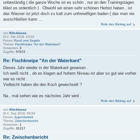
unbeständig ( die ganze Woche ist es schön , nur an den Trainingstagen
bläst es ordentlich ) . Obwohl wir einen sehr schönen Herbst haben , ist
das Wasser ist jetzt doch zu kalt zum unfreiwilligen baden ( das man nie
ausschließen kann ...
Rufe den Beitrag auf
von
Kilo-klasse
Di 2. Okt 2018, 15:02
Forum:
Rund ums Segeln
Thema:
Fischkneipe "An der Waterkant"
Antworten:
3
Zugriffe:
57672
Re: Fischkneipe "An der Waterkant"
Dieses Jahr wieder in der Waterkant gewesen .
Ich weiß nicht , ob es klagen auf hohem Niveau ist aber so gut wie vorher
war es nicht .
Vielleicht haben die den Koch gewechselt ?
Na , mal sehen wie es nächstes Jahr wird .
Rufe den Beitrag auf
von
Kilo-klasse
Di 4. Sep 2018, 09:54
Forum:
Jugendarbeit
Thema:
Zwischenbericht
Antworten:
1
Zugriffe:
31217
Re: Zwischenbericht