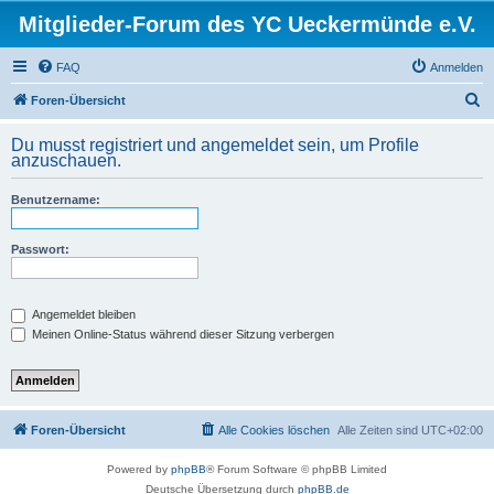
Mitglieder-Forum des YC Ueckermünde e.V.
FAQ
Anmelden
S
Foren-Übersicht
u
Du musst registriert und angemeldet sein, um Profile
c
anzuschauen.
h
Benutzername:
e
Passwort:
Angemeldet bleiben
Meinen Online-Status während dieser Sitzung verbergen
Foren-Übersicht
Alle Cookies löschen
Alle Zeiten sind
UTC+02:00
Powered by
phpBB
® Forum Software © phpBB Limited
Deutsche Übersetzung durch
phpBB.de