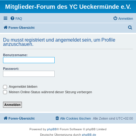
Mitglieder-Forum des YC Ueckermünde e.V.
FAQ
Anmelden
S
Foren-Übersicht
u
Du musst registriert und angemeldet sein, um Profile
c
anzuschauen.
h
Benutzername:
e
Passwort:
Angemeldet bleiben
Meinen Online-Status während dieser Sitzung verbergen
Foren-Übersicht
Alle Cookies löschen
Alle Zeiten sind
UTC+02:00
Powered by
phpBB
® Forum Software © phpBB Limited
Deutsche Übersetzung durch
phpBB.de