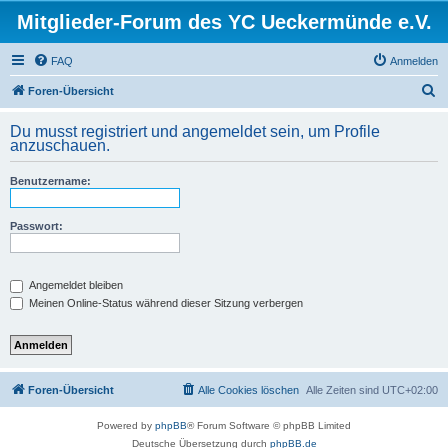
Mitglieder-Forum des YC Ueckermünde e.V.
FAQ
Anmelden
S
Foren-Übersicht
u
Du musst registriert und angemeldet sein, um Profile
c
anzuschauen.
h
Benutzername:
e
Passwort:
Angemeldet bleiben
Meinen Online-Status während dieser Sitzung verbergen
Foren-Übersicht
Alle Cookies löschen
Alle Zeiten sind
UTC+02:00
Powered by
phpBB
® Forum Software © phpBB Limited
Deutsche Übersetzung durch
phpBB.de