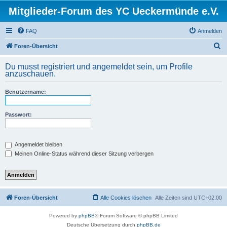
Mitglieder-Forum des YC Ueckermünde e.V.
FAQ
Anmelden
S
Foren-Übersicht
u
Du musst registriert und angemeldet sein, um Profile
c
anzuschauen.
h
Benutzername:
e
Passwort:
Angemeldet bleiben
Meinen Online-Status während dieser Sitzung verbergen
Foren-Übersicht
Alle Cookies löschen
Alle Zeiten sind
UTC+02:00
Powered by
phpBB
® Forum Software © phpBB Limited
Deutsche Übersetzung durch
phpBB.de