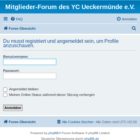
Mitglieder-Forum des YC Ueckermünde e.V.
FAQ
Anmelden
S
Foren-Übersicht
u
Du musst registriert und angemeldet sein, um Profile
c
anzuschauen.
h
Benutzername:
e
Passwort:
Angemeldet bleiben
Meinen Online-Status während dieser Sitzung verbergen
Foren-Übersicht
Alle Cookies löschen
Alle Zeiten sind
UTC+02:00
Powered by
phpBB
® Forum Software © phpBB Limited
Deutsche Übersetzung durch
phpBB.de