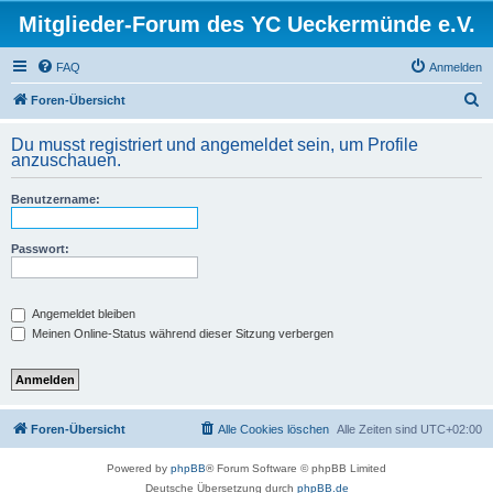
Mitglieder-Forum des YC Ueckermünde e.V.
FAQ
Anmelden
S
Foren-Übersicht
u
Du musst registriert und angemeldet sein, um Profile
c
anzuschauen.
h
Benutzername:
e
Passwort:
Angemeldet bleiben
Meinen Online-Status während dieser Sitzung verbergen
Foren-Übersicht
Alle Cookies löschen
Alle Zeiten sind
UTC+02:00
Powered by
phpBB
® Forum Software © phpBB Limited
Deutsche Übersetzung durch
phpBB.de