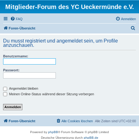
Mitglieder-Forum des YC Ueckermünde e.V.
FAQ
Anmelden
S
Foren-Übersicht
u
Du musst registriert und angemeldet sein, um Profile
c
anzuschauen.
h
Benutzername:
e
Passwort:
Angemeldet bleiben
Meinen Online-Status während dieser Sitzung verbergen
Foren-Übersicht
Alle Cookies löschen
Alle Zeiten sind
UTC+02:00
Powered by
phpBB
® Forum Software © phpBB Limited
Deutsche Übersetzung durch
phpBB.de