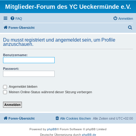
Mitglieder-Forum des YC Ueckermünde e.V.
FAQ
Anmelden
S
Foren-Übersicht
u
Du musst registriert und angemeldet sein, um Profile
c
anzuschauen.
h
Benutzername:
e
Passwort:
Angemeldet bleiben
Meinen Online-Status während dieser Sitzung verbergen
Foren-Übersicht
Alle Cookies löschen
Alle Zeiten sind
UTC+02:00
Powered by
phpBB
® Forum Software © phpBB Limited
Deutsche Übersetzung durch
phpBB.de