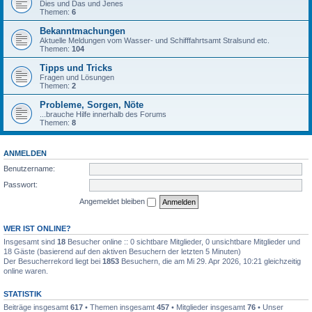
Dies und Das und Jenes
Themen:
6
Bekanntmachungen
Aktuelle Meldungen vom Wasser- und Schifffahrtsamt Stralsund etc.
Themen:
104
Tipps und Tricks
Fragen und Lösungen
Themen:
2
Probleme, Sorgen, Nöte
...brauche Hilfe innerhalb des Forums
Themen:
8
ANMELDEN
Benutzername:
Passwort:
Angemeldet bleiben
WER IST ONLINE?
Insgesamt sind
18
Besucher online :: 0 sichtbare Mitglieder, 0 unsichtbare Mitglieder und
18 Gäste (basierend auf den aktiven Besuchern der letzten 5 Minuten)
Der Besucherrekord liegt bei
1853
Besuchern, die am Mi 29. Apr 2026, 10:21 gleichzeitig
online waren.
STATISTIK
Beiträge insgesamt
617
• Themen insgesamt
457
• Mitglieder insgesamt
76
• Unser