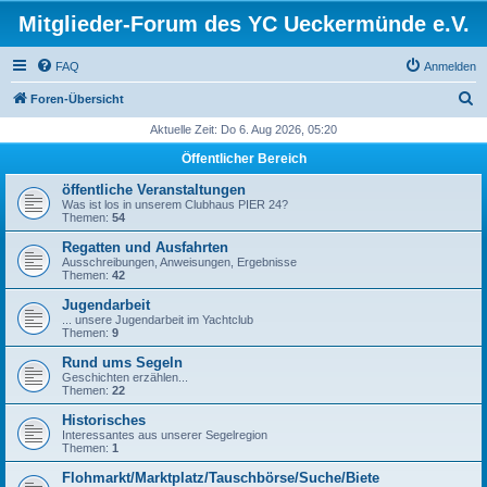
Mitglieder-Forum des YC Ueckermünde e.V.
FAQ
Anmelden
S
Foren-Übersicht
u
Aktuelle Zeit: Do 6. Aug 2026, 05:20
c
Öffentlicher Bereich
h
öffentliche Veranstaltungen
e
Was ist los in unserem Clubhaus PIER 24?
Themen:
54
Regatten und Ausfahrten
Ausschreibungen, Anweisungen, Ergebnisse
Themen:
42
Jugendarbeit
... unsere Jugendarbeit im Yachtclub
Themen:
9
Rund ums Segeln
Geschichten erzählen...
Themen:
22
Historisches
Interessantes aus unserer Segelregion
Themen:
1
Flohmarkt/Marktplatz/Tauschbörse/Suche/Biete