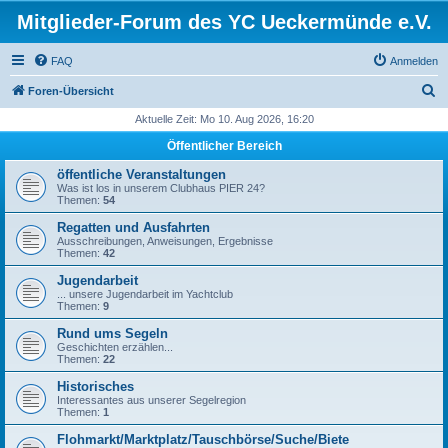
Mitglieder-Forum des YC Ueckermünde e.V.
FAQ
Anmelden
S
Foren-Übersicht
u
Aktuelle Zeit: Mo 10. Aug 2026, 16:20
c
Öffentlicher Bereich
h
öffentliche Veranstaltungen
e
Was ist los in unserem Clubhaus PIER 24?
Themen:
54
Regatten und Ausfahrten
Ausschreibungen, Anweisungen, Ergebnisse
Themen:
42
Jugendarbeit
... unsere Jugendarbeit im Yachtclub
Themen:
9
Rund ums Segeln
Geschichten erzählen...
Themen:
22
Historisches
Interessantes aus unserer Segelregion
Themen:
1
Flohmarkt/Marktplatz/Tauschbörse/Suche/Biete