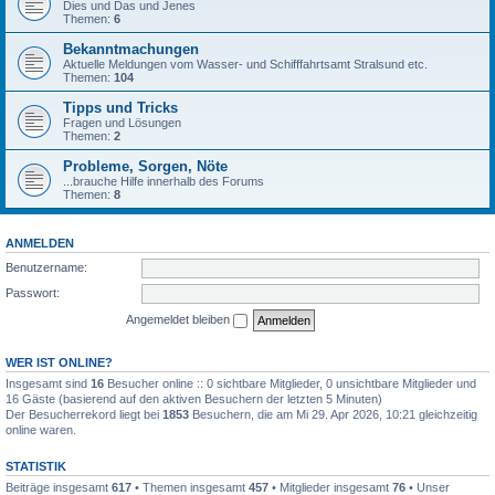
Dies und Das und Jenes
Themen:
6
Bekanntmachungen
Aktuelle Meldungen vom Wasser- und Schifffahrtsamt Stralsund etc.
Themen:
104
Tipps und Tricks
Fragen und Lösungen
Themen:
2
Probleme, Sorgen, Nöte
...brauche Hilfe innerhalb des Forums
Themen:
8
ANMELDEN
Benutzername:
Passwort:
Angemeldet bleiben
WER IST ONLINE?
Insgesamt sind
16
Besucher online :: 0 sichtbare Mitglieder, 0 unsichtbare Mitglieder und
16 Gäste (basierend auf den aktiven Besuchern der letzten 5 Minuten)
Der Besucherrekord liegt bei
1853
Besuchern, die am Mi 29. Apr 2026, 10:21 gleichzeitig
online waren.
STATISTIK
Beiträge insgesamt
617
• Themen insgesamt
457
• Mitglieder insgesamt
76
• Unser