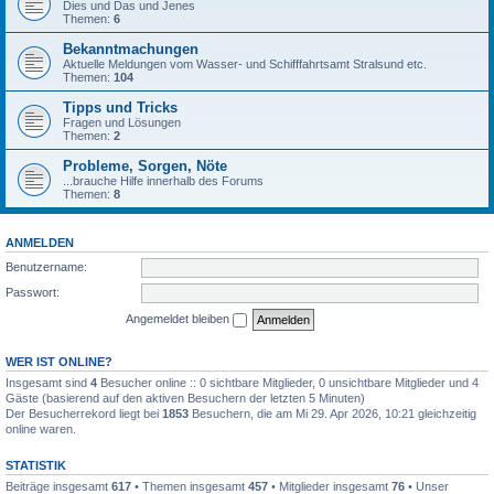
Dies und Das und Jenes
Themen:
6
Bekanntmachungen
Aktuelle Meldungen vom Wasser- und Schifffahrtsamt Stralsund etc.
Themen:
104
Tipps und Tricks
Fragen und Lösungen
Themen:
2
Probleme, Sorgen, Nöte
...brauche Hilfe innerhalb des Forums
Themen:
8
ANMELDEN
Benutzername:
Passwort:
Angemeldet bleiben
WER IST ONLINE?
Insgesamt sind
4
Besucher online :: 0 sichtbare Mitglieder, 0 unsichtbare Mitglieder und 4
Gäste (basierend auf den aktiven Besuchern der letzten 5 Minuten)
Der Besucherrekord liegt bei
1853
Besuchern, die am Mi 29. Apr 2026, 10:21 gleichzeitig
online waren.
STATISTIK
Beiträge insgesamt
617
• Themen insgesamt
457
• Mitglieder insgesamt
76
• Unser