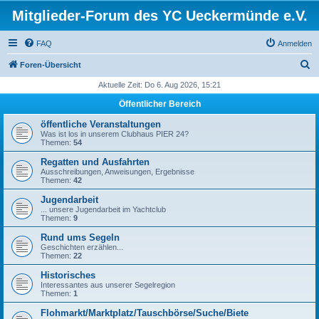
Mitglieder-Forum des YC Ueckermünde e.V.
FAQ
Anmelden
S
Foren-Übersicht
u
Aktuelle Zeit: Do 6. Aug 2026, 15:21
c
Öffentlicher Bereich
h
öffentliche Veranstaltungen
e
Was ist los in unserem Clubhaus PIER 24?
Themen:
54
Regatten und Ausfahrten
Ausschreibungen, Anweisungen, Ergebnisse
Themen:
42
Jugendarbeit
... unsere Jugendarbeit im Yachtclub
Themen:
9
Rund ums Segeln
Geschichten erzählen...
Themen:
22
Historisches
Interessantes aus unserer Segelregion
Themen:
1
Flohmarkt/Marktplatz/Tauschbörse/Suche/Biete