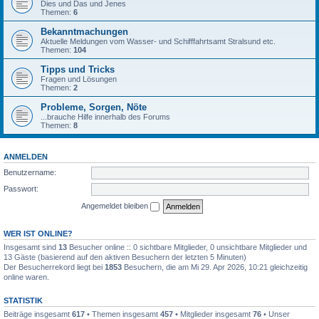
Dies und Das und Jenes
Themen:
6
Bekanntmachungen
Aktuelle Meldungen vom Wasser- und Schifffahrtsamt Stralsund etc.
Themen:
104
Tipps und Tricks
Fragen und Lösungen
Themen:
2
Probleme, Sorgen, Nöte
...brauche Hilfe innerhalb des Forums
Themen:
8
ANMELDEN
Benutzername:
Passwort:
Angemeldet bleiben
WER IST ONLINE?
Insgesamt sind
13
Besucher online :: 0 sichtbare Mitglieder, 0 unsichtbare Mitglieder und
13 Gäste (basierend auf den aktiven Besuchern der letzten 5 Minuten)
Der Besucherrekord liegt bei
1853
Besuchern, die am Mi 29. Apr 2026, 10:21 gleichzeitig
online waren.
STATISTIK
Beiträge insgesamt
617
• Themen insgesamt
457
• Mitglieder insgesamt
76
• Unser