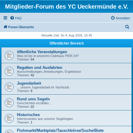
Mitglieder-Forum des YC Ueckermünde e.V.
FAQ
Anmelden
S
Foren-Übersicht
u
Aktuelle Zeit: So 9. Aug 2026, 15:45
c
Öffentlicher Bereich
h
öffentliche Veranstaltungen
e
Was ist los in unserem Clubhaus PIER 24?
Themen:
54
Regatten und Ausfahrten
Ausschreibungen, Anweisungen, Ergebnisse
Themen:
42
Jugendarbeit
... unsere Jugendarbeit im Yachtclub
Themen:
9
Rund ums Segeln
Geschichten erzählen...
Themen:
22
Historisches
Interessantes aus unserer Segelregion
Themen:
1
Flohmarkt/Marktplatz/Tauschbörse/Suche/Biete