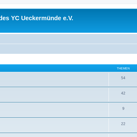
 des YC Ueckermünde e.V.
THEMEN
54
42
9
22