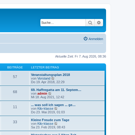
Suche
Erweiterte Suche
Anmelden
Aktuelle Zeit: Fr 7. Aug 2026, 08:36
BEITRÄGE
LETZTER BEITRAG
Veranstaltungsplan 2018
57
N
von
Vorstand
e
Do 19. Apr 2018, 22:29
u
e
69. Haffregatta am 11. Septem…
68
s
N
von
admin
t
e
Mi 18. Aug 2021, 12:42
e
u
r
e
... was soll ich sagen ... ge…
11
B
s
N
von
Kilo-klasse
e
t
e
Do 23. Mai 2019, 01:03
i
e
u
t
r
e
Kleine Freude zum Tage
r
33
B
s
N
von
Kilo-klasse
a
e
t
e
Sa 23. Feb 2019, 08:43
g
i
e
u
t
r
e