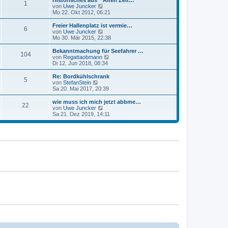
Historisches aus " Alten Zeit…
r
1
B
s
N
von
Uwe Juncker
a
e
t
e
Mo 22. Okt 2012, 06:21
g
i
e
u
t
r
e
Freier Hallenplatz ist vermie…
r
6
B
s
N
von
Uwe Juncker
a
e
t
e
Mo 30. Mär 2015, 22:38
g
i
e
u
t
r
e
Bekanntmachung für Seefahrer …
r
104
B
s
N
von
Regattaobmann
a
e
t
e
Di 12. Jun 2018, 08:34
g
i
e
u
t
r
e
Re: Bordkühlschrank
r
5
B
s
N
von
StefanStein
a
e
t
e
Sa 20. Mai 2017, 20:39
g
i
e
u
t
r
e
wie muss ich mich jetzt abbme…
r
22
B
s
N
von
Uwe Juncker
a
e
t
e
Sa 21. Dez 2019, 14:11
g
i
e
u
t
r
e
r
B
s
a
e
t
g
i
e
t
r
r
B
a
e
g
i
t
r
a
g