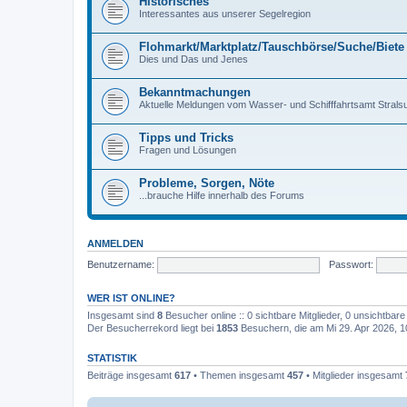
Historisches
Interessantes aus unserer Segelregion
Flohmarkt/Marktplatz/Tauschbörse/Suche/Biete
Dies und Das und Jenes
Bekanntmachungen
Aktuelle Meldungen vom Wasser- und Schifffahrtsamt Stralsu
Tipps und Tricks
Fragen und Lösungen
Probleme, Sorgen, Nöte
...brauche Hilfe innerhalb des Forums
ANMELDEN
Benutzername:
Passwort:
WER IST ONLINE?
Insgesamt sind
8
Besucher online :: 0 sichtbare Mitglieder, 0 unsichtbar
Der Besucherrekord liegt bei
1853
Besuchern, die am Mi 29. Apr 2026, 10
STATISTIK
Beiträge insgesamt
617
• Themen insgesamt
457
• Mitglieder insgesamt