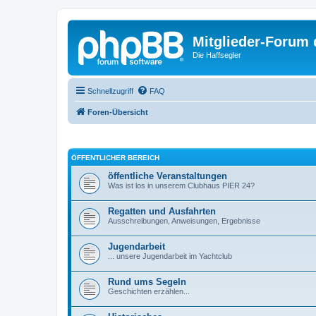
Mitglieder-Forum
Die Haffsegler
Schnellzugriff
FAQ
Foren-Übersicht
ÖFFENTLICHER BEREICH
öffentliche Veranstaltungen
Was ist los in unserem Clubhaus PIER 24?
Regatten und Ausfahrten
Ausschreibungen, Anweisungen, Ergebnisse
Jugendarbeit
... unsere Jugendarbeit im Yachtclub
Rund ums Segeln
Geschichten erzählen...