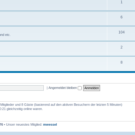
1
6
104
nd etc.
2
8
|
Angemeldet bleiben
e Mitglieder und 8 Gäste (basierend auf den aktiven Besuchern der letzten 5 Minuten)
:21 gleichzeitig online waren.
76
• Unser neuestes Mitglied:
mwessel