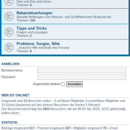
Dies und Das und Jenes
Themen:
6
Bekanntmachungen
Aktuelle Meldungen vom Wasser- und Schifffahrtsamt Stralsund etc.
Themen:
104
Tipps und Tricks
Fragen und Lösungen
Themen:
2
Probleme, Sorgen, Nöte
...brauche Hilfe innerhalb des Forums
Themen:
8
ANMELDEN
Benutzername:
Passwort:
Angemeldet bleiben
WER IST ONLINE?
Insgesamt sind
13
Besucher online :: 0 sichtbare Mitglieder, 0 unsichtbare Mitglieder und
13 Gäste (basierend auf den aktiven Besuchern der letzten 5 Minuten)
Der Besucherrekord liegt bei
1853
Besuchern, die am Mi 29. Apr 2026, 10:21 gleichzeitig
online waren.
STATISTIK
Beiträge insgesamt
617
• Themen insgesamt
457
• Mitglieder insgesamt
76
• Unser