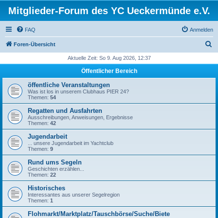
Mitglieder-Forum des YC Ueckermünde e.V.
FAQ
Anmelden
S
Foren-Übersicht
u
Aktuelle Zeit: So 9. Aug 2026, 12:37
c
Öffentlicher Bereich
h
öffentliche Veranstaltungen
e
Was ist los in unserem Clubhaus PIER 24?
Themen:
54
Regatten und Ausfahrten
Ausschreibungen, Anweisungen, Ergebnisse
Themen:
42
Jugendarbeit
... unsere Jugendarbeit im Yachtclub
Themen:
9
Rund ums Segeln
Geschichten erzählen...
Themen:
22
Historisches
Interessantes aus unserer Segelregion
Themen:
1
Flohmarkt/Marktplatz/Tauschbörse/Suche/Biete