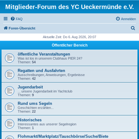
Mitglieder-Forum des YC Ueckermünde e.V.
FAQ
Anmelden
S
Foren-Übersicht
u
Aktuelle Zeit: Do 6. Aug 2026, 20:07
c
Öffentlicher Bereich
h
öffentliche Veranstaltungen
e
Was ist los in unserem Clubhaus PIER 24?
Themen:
54
Regatten und Ausfahrten
Ausschreibungen, Anweisungen, Ergebnisse
Themen:
42
Jugendarbeit
... unsere Jugendarbeit im Yachtclub
Themen:
9
Rund ums Segeln
Geschichten erzählen...
Themen:
22
Historisches
Interessantes aus unserer Segelregion
Themen:
1
Flohmarkt/Marktplatz/Tauschbörse/Suche/Biete