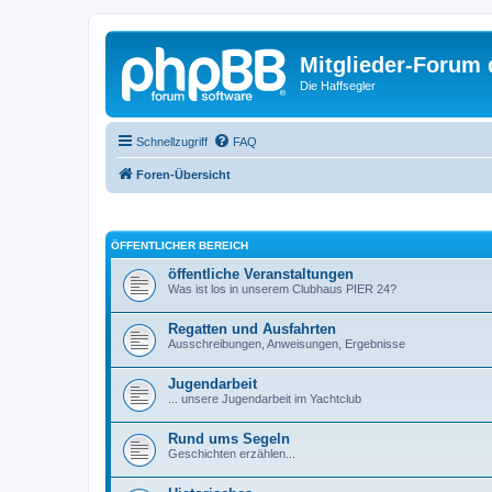
Mitglieder-Forum
Die Haffsegler
Schnellzugriff
FAQ
Foren-Übersicht
ÖFFENTLICHER BEREICH
öffentliche Veranstaltungen
Was ist los in unserem Clubhaus PIER 24?
Regatten und Ausfahrten
Ausschreibungen, Anweisungen, Ergebnisse
Jugendarbeit
... unsere Jugendarbeit im Yachtclub
Rund ums Segeln
Geschichten erzählen...