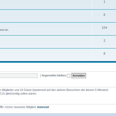
1
6
104
nd etc.
2
8
|
Angemeldet bleiben
re Mitglieder und 14 Gäste (basierend auf den aktiven Besuchern der letzten 5 Minuten)
:21 gleichzeitig online waren.
76
• Unser neuestes Mitglied:
mwessel