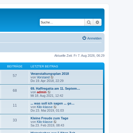
Suche
Erweiterte Suche
Anmelden
Aktuelle Zeit: Fr 7. Aug 2026, 06:29
BEITRÄGE
LETZTER BEITRAG
Veranstaltungsplan 2018
57
N
von
Vorstand
e
Do 19. Apr 2018, 22:29
u
e
69. Haffregatta am 11. Septem…
68
s
N
von
admin
t
e
Mi 18. Aug 2021, 12:42
e
u
r
e
... was soll ich sagen ... ge…
11
B
s
N
von
Kilo-klasse
e
t
e
Do 23. Mai 2019, 01:03
i
e
u
t
r
e
Kleine Freude zum Tage
r
33
B
s
N
von
Kilo-klasse
a
e
t
e
Sa 23. Feb 2019, 08:43
g
i
e
u
t
r
e