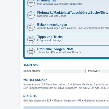
Historisches
Interessantes aus unserer Segelregion
Flohmarkt/Marktplatz/Tauschbörse/Suche/Biete
Dies und Das und Jenes
Bekanntmachungen
Aktuelle Meldungen vom Wasser- und Schifffahrtsamt Stralsu
Tipps und Tricks
Fragen und Lösungen
Probleme, Sorgen, Nöte
...brauche Hilfe innerhalb des Forums
ANMELDEN
Benutzername:
Passwort:
WER IST ONLINE?
Insgesamt sind
14
Besucher online :: 0 sichtbare Mitglieder, 0 unsichtba
Der Besucherrekord liegt bei
1853
Besuchern, die am Mi 29. Apr 2026, 10
STATISTIK
Beiträge insgesamt
617
• Themen insgesamt
457
• Mitglieder insgesamt