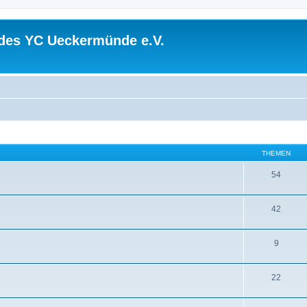
 des YC Ueckermünde e.V.
THEMEN
54
42
9
22