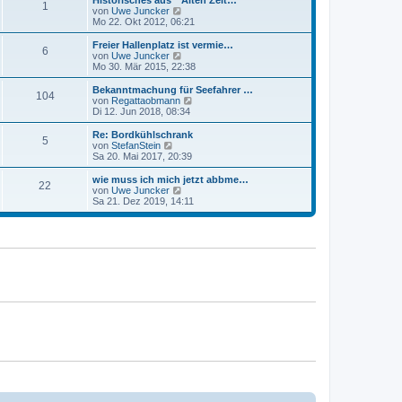
Historisches aus " Alten Zeit…
r
1
B
s
N
von
Uwe Juncker
a
e
t
e
Mo 22. Okt 2012, 06:21
g
i
e
u
t
r
e
Freier Hallenplatz ist vermie…
r
6
B
s
N
von
Uwe Juncker
a
e
t
e
Mo 30. Mär 2015, 22:38
g
i
e
u
t
r
e
Bekanntmachung für Seefahrer …
r
104
B
s
N
von
Regattaobmann
a
e
t
e
Di 12. Jun 2018, 08:34
g
i
e
u
t
r
e
Re: Bordkühlschrank
r
5
B
s
N
von
StefanStein
a
e
t
e
Sa 20. Mai 2017, 20:39
g
i
e
u
t
r
e
wie muss ich mich jetzt abbme…
r
22
B
s
N
von
Uwe Juncker
a
e
t
e
Sa 21. Dez 2019, 14:11
g
i
e
u
t
r
e
r
B
s
a
e
t
g
i
e
t
r
r
B
a
e
g
i
t
r
a
g