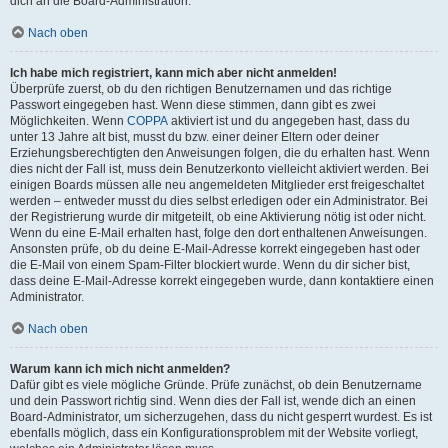
dich an die Board-Administration.
Nach oben
Ich habe mich registriert, kann mich aber nicht anmelden!
Überprüfe zuerst, ob du den richtigen Benutzernamen und das richtige
Passwort eingegeben hast. Wenn diese stimmen, dann gibt es zwei
Möglichkeiten. Wenn
COPPA
aktiviert ist und du angegeben hast, dass du
unter 13 Jahre alt bist, musst du bzw. einer deiner Eltern oder deiner
Erziehungsberechtigten den Anweisungen folgen, die du erhalten hast. Wenn
dies nicht der Fall ist, muss dein Benutzerkonto vielleicht aktiviert werden. Bei
einigen Boards müssen alle neu angemeldeten Mitglieder erst freigeschaltet
werden – entweder musst du dies selbst erledigen oder ein Administrator. Bei
der Registrierung wurde dir mitgeteilt, ob eine Aktivierung nötig ist oder nicht.
Wenn du eine E-Mail erhalten hast, folge den dort enthaltenen Anweisungen.
Ansonsten prüfe, ob du deine E-Mail-Adresse korrekt eingegeben hast oder
die E-Mail von einem Spam-Filter blockiert wurde. Wenn du dir sicher bist,
dass deine E-Mail-Adresse korrekt eingegeben wurde, dann kontaktiere einen
Administrator.
Nach oben
Warum kann ich mich nicht anmelden?
Dafür gibt es viele mögliche Gründe. Prüfe zunächst, ob dein Benutzername
und dein Passwort richtig sind. Wenn dies der Fall ist, wende dich an einen
Board-Administrator, um sicherzugehen, dass du nicht gesperrt wurdest. Es ist
ebenfalls möglich, dass ein Konfigurationsproblem mit der Website vorliegt,