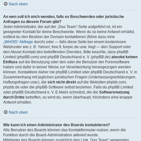
Nach oben
An wen soll ich mich wenden, falls es Beschwerden oder juristische
Anfragen zu diesem Forum gibt?
Jeder Administrator, der auf der „Das Team“-Seite aufgeführt ist, ist ein
geeigneter Kontakt für deine Beschwerde. Wenn du so keine Antwort erhältst,
solltest du den Besitzer der Domain kontaktieren (führe dazu eine
„WHOIS“-Abfrage
durch) oder — falls diese Seite bei einem kostenlosen
Webhoster wie z. B. Yahoo!, free.fr, funpic.de usw. liegt — den Support oder
den Abuse-Kontakt des betreffenden Dienstes. Bitte beachte, dass phpBB
Limited (phpBB.com) und phpBB Deutschland e. V. (phpBB.de)
absolut keinen
Einfluss
auf die Benutzung oder den oder die Benutzer der Forensoftware
haben und dafür in keiner Weise zur Verantwortung herangezogen werden
können. Kontaktiere daher nie phpBB Limited oder phpBB Deutschland e. V. in
Zusammenhang mit jeglichen juristischen Fragen (Unterlassungserklärungen,
Haftungsfragen usw.), die
sich nicht direkt
auf die Websiten phpbb.com,
phpbb.de oder die phpBB-Software selbst beziehen. Falls du phpBB Limited
oder phpBB Deutschland e. V. E-Mails schreibst, die die
Softwarenutzung
durch Dritte
betreffen, so wirst du, wenn überhaupt, höchstens eine knappe
Antwort erhalten.
Nach oben
Wie kann ich einen Administrator des Boards kontaktieren?
Alle Benutzer des Boards können das Kontaktformular nutzen, wenn die
Funktion durch die Board-Administration aktiviert wurde.
Mitglieder des Boards können zusätzlich den Link „Das Team“ verwenden.