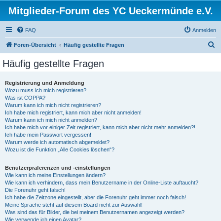
Mitglieder-Forum des YC Ueckermünde e.V.
FAQ
Anmelden
S
Foren-Übersicht
Häufig gestellte Fragen
u
Häufig gestellte Fragen
c
h
Registrierung und Anmeldung
Wozu muss ich mich registrieren?
e
Was ist COPPA?
Warum kann ich mich nicht registrieren?
Ich habe mich registriert, kann mich aber nicht anmelden!
Warum kann ich mich nicht anmelden?
Ich habe mich vor einiger Zeit registriert, kann mich aber nicht mehr anmelden?!
Ich habe mein Passwort vergessen!
Warum werde ich automatisch abgemeldet?
Wozu ist die Funktion „Alle Cookies löschen“?
Benutzerpräferenzen und -einstellungen
Wie kann ich meine Einstellungen ändern?
Wie kann ich verhindern, dass mein Benutzername in der Online-Liste auftaucht?
Die Forenuhr geht falsch!
Ich habe die Zeitzone eingestellt, aber die Forenuhr geht immer noch falsch!
Meine Sprache steht auf diesem Board nicht zur Auswahl!
Was sind das für Bilder, die bei meinem Benutzernamen angezeigt werden?
Wie verwende ich einen Avatar?