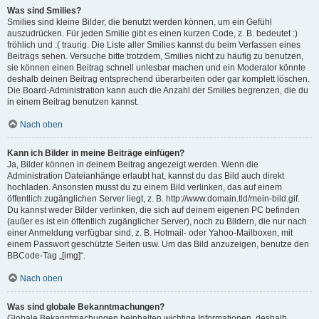
Was sind Smilies?
Smilies sind kleine Bilder, die benutzt werden können, um ein Gefühl
auszudrücken. Für jeden Smilie gibt es einen kurzen Code, z. B. bedeutet :)
fröhlich und :( traurig. Die Liste aller Smilies kannst du beim Verfassen eines
Beitrags sehen. Versuche bitte trotzdem, Smilies nicht zu häufig zu benutzen,
sie können einen Beitrag schnell unlesbar machen und ein Moderator könnte
deshalb deinen Beitrag entsprechend überarbeiten oder gar komplett löschen.
Die Board-Administration kann auch die Anzahl der Smilies begrenzen, die du
in einem Beitrag benutzen kannst.
Nach oben
Kann ich Bilder in meine Beiträge einfügen?
Ja, Bilder können in deinem Beitrag angezeigt werden. Wenn die
Administration Dateianhänge erlaubt hat, kannst du das Bild auch direkt
hochladen. Ansonsten musst du zu einem Bild verlinken, das auf einem
öffentlich zugänglichen Server liegt, z. B. http://www.domain.tld/mein-bild.gif.
Du kannst weder Bilder verlinken, die sich auf deinem eigenen PC befinden
(außer es ist ein öffentlich zugänglicher Server), noch zu Bildern, die nur nach
einer Anmeldung verfügbar sind, z. B. Hotmail- oder Yahoo-Mailboxen, mit
einem Passwort geschützte Seiten usw. Um das Bild anzuzeigen, benutze den
BBCode-Tag „[img]“.
Nach oben
Was sind globale Bekanntmachungen?
Globale Bekanntmachungen beinhalten wichtige Informationen, deshalb