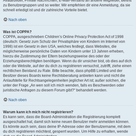
Avatarbilder, Private Nachrichten, E-Mail-Versand an andere Mitglieder, Beitritt
zu Benutzergruppen und so weiter. Wir empfehlen dir eine Anmeldung, da sie
schnell erledigt ist und dir zahlreiche Vorteile bietet.
Nach oben
Was ist COPPA?
COPPA, ausgeschrieben Children’s Online Privacy Protection Act of 1998
(deutsch: Gesetz zum Schutz der Privatsphäre von Kindern im Internet von
1998) ist ein Gesetz in den USA, welches festlegt, dass Websites, die
möglicherweise persönliche Daten von Kindern unter 13 Jahren erheben,
hierzu die Zustimmung der Eltern beziehungsweise des oder der
Erziehungsberechtigten benötigen. Wenn du dir unsicher bist, ob dies auf dich
oder die Website, auf der du dich zu registrieren versuchst, zutrifft, ziehe einen
rechtlichen Beistand zu Rate. Bitte beachte, dass phpBB Limited und der
Besitzer dieses Boards keine Rechtsberatung anbieten kann und nicht die
Anlaufstelle für Rechtsangelegenheiten jeglicher Art ist; außer solchen, die
unter der Frage „An wen soll ich mich wenden, falls es Beschwerden oder
juristische Anfragen zu diesem Forum gibt?“ behandelt werden.
Nach oben
Warum kann ich mich nicht registrieren?
Es kann sein, dass die Board-Administration die Registrierung komplett
ausgeschaltet hat, damit sich keine neuen Benutzer mehr anmelden können.
Es könnte auch sein, dass deine IP-Adresse oder der Benutzername, mit dem
du dich registrieren möchtest, gesperrt wurden. Um Hilfe zu erhalten, wende