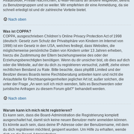
Avatarbilder, Private Nachrichten, E-Mail-Versand an andere Mitglieder, Beitritt
zu Benutzergruppen und so weiter. Wir empfehlen dir eine Anmeldung, da sie
schnell erledigt ist und dir zahlreiche Vorteile bietet.
Nach oben
Was ist COPPA?
COPPA, ausgeschrieben Children’s Online Privacy Protection Act of 1998
(deutsch: Gesetz zum Schutz der Privatsphäre von Kindern im Internet von
1998) ist ein Gesetz in den USA, welches festlegt, dass Websites, die
möglicherweise persönliche Daten von Kindern unter 13 Jahren erheben,
hierzu die Zustimmung der Eltern beziehungsweise des oder der
Erziehungsberechtigten benötigen. Wenn du dir unsicher bist, ob dies auf dich
oder die Website, auf der du dich zu registrieren versuchst, zutrifft, ziehe einen
rechtlichen Beistand zu Rate. Bitte beachte, dass phpBB Limited und der
Besitzer dieses Boards keine Rechtsberatung anbieten kann und nicht die
Anlaufstelle für Rechtsangelegenheiten jeglicher Art ist; außer solchen, die
unter der Frage „An wen soll ich mich wenden, falls es Beschwerden oder
juristische Anfragen zu diesem Forum gibt?“ behandelt werden.
Nach oben
Warum kann ich mich nicht registrieren?
Es kann sein, dass die Board-Administration die Registrierung komplett
ausgeschaltet hat, damit sich keine neuen Benutzer mehr anmelden können.
Es könnte auch sein, dass deine IP-Adresse oder der Benutzername, mit dem
du dich registrieren möchtest, gesperrt wurden. Um Hilfe zu erhalten, wende