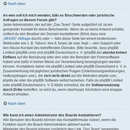
Nach oben
An wen soll ich mich wenden, falls es Beschwerden oder juristische
Anfragen zu diesem Forum gibt?
Jeder Administrator, der auf der „Das Team“-Seite aufgeführt ist, ist ein
geeigneter Kontakt für deine Beschwerde. Wenn du so keine Antwort erhältst,
solltest du den Besitzer der Domain kontaktieren (führe dazu eine
„WHOIS“-Abfrage
durch) oder — falls diese Seite bei einem kostenlosen
Webhoster wie z. B. Yahoo!, free.fr, funpic.de usw. liegt — den Support oder
den Abuse-Kontakt des betreffenden Dienstes. Bitte beachte, dass phpBB
Limited (phpBB.com) und phpBB Deutschland e. V. (phpBB.de)
absolut keinen
Einfluss
auf die Benutzung oder den oder die Benutzer der Forensoftware
haben und dafür in keiner Weise zur Verantwortung herangezogen werden
können. Kontaktiere daher nie phpBB Limited oder phpBB Deutschland e. V. in
Zusammenhang mit jeglichen juristischen Fragen (Unterlassungserklärungen,
Haftungsfragen usw.), die
sich nicht direkt
auf die Websiten phpbb.com,
phpbb.de oder die phpBB-Software selbst beziehen. Falls du phpBB Limited
oder phpBB Deutschland e. V. E-Mails schreibst, die die
Softwarenutzung
durch Dritte
betreffen, so wirst du, wenn überhaupt, höchstens eine knappe
Antwort erhalten.
Nach oben
Wie kann ich einen Administrator des Boards kontaktieren?
Alle Benutzer des Boards können das Kontaktformular nutzen, wenn die
Funktion durch die Board-Administration aktiviert wurde.
Mitglieder des Boards können zusätzlich den Link „Das Team“ verwenden.