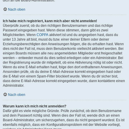
dich an die Board-Administration.
Nach oben
Ich habe mich registriert, kann mich aber nicht anmelden!
Überprüfe zuerst, ob du den richtigen Benutzernamen und das richtige
Passwort eingegeben hast. Wenn diese stimmen, dann gibt es zwei
Möglichkeiten. Wenn
COPPA
aktiviert ist und du angegeben hast, dass du
unter 13 Jahre alt bist, musst du bzw. einer deiner Eltern oder deiner
Erziehungsberechtigten den Anweisungen folgen, die du erhalten hast. Wenn
dies nicht der Fall ist, muss dein Benutzerkonto vielleicht aktiviert werden. Bei
einigen Boards müssen alle neu angemeldeten Mitglieder erst freigeschaltet
werden – entweder musst du dies selbst erledigen oder ein Administrator. Bei
der Registrierung wurde dir mitgeteilt, ob eine Aktivierung nötig ist oder nicht.
Wenn du eine E-Mail erhalten hast, folge den dort enthaltenen Anweisungen.
Ansonsten prüfe, ob du deine E-Mail-Adresse korrekt eingegeben hast oder
die E-Mail von einem Spam-Filter blockiert wurde. Wenn du dir sicher bist,
dass deine E-Mail-Adresse korrekt eingegeben wurde, dann kontaktiere einen
Administrator.
Nach oben
Warum kann ich mich nicht anmelden?
Dafür gibt es viele mögliche Gründe. Prüfe zunächst, ob dein Benutzername
und dein Passwort richtig sind. Wenn dies der Fall ist, wende dich an einen
Board-Administrator, um sicherzugehen, dass du nicht gesperrt wurdest. Es ist
ebenfalls möglich, dass ein Konfigurationsproblem mit der Website vorliegt,