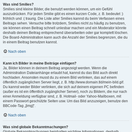
Was sind Smilies?
Smilies sind kleine Bilder, die benutzt werden können, um ein Gefühl
auszudrücken. Für jeden Smilie gibt es einen kurzen Code, z. B. bedeutet :)
fröhlich und :( traurig. Die Liste aller Smilies kannst du beim Verfassen eines
Beitrags sehen. Versuche bitte trotzdem, Smilies nicht zu häufig zu benutzen,
sie können einen Beitrag schnell unlesbar machen und ein Moderator könnte
deshalb deinen Beitrag entsprechend überarbeiten oder gar komplett löschen.
Die Board-Administration kann auch die Anzahl der Smilies begrenzen, die du
in einem Beitrag benutzen kannst.
Nach oben
Kann ich Bilder in meine Beiträge einfügen?
Ja, Bilder können in deinem Beitrag angezeigt werden. Wenn die
Administration Dateianhänge erlaubt hat, kannst du das Bild auch direkt
hochladen. Ansonsten musst du zu einem Bild verlinken, das auf einem
öffentlich zugänglichen Server liegt, z. B. http://www.domain.tld/mein-bild.gif.
Du kannst weder Bilder verlinken, die sich auf deinem eigenen PC befinden
(außer es ist ein öffentlich zugänglicher Server), noch zu Bildern, die nur nach
einer Anmeldung verfügbar sind, z. B. Hotmail- oder Yahoo-Mailboxen, mit
einem Passwort geschützte Seiten usw. Um das Bild anzuzeigen, benutze den
BBCode-Tag „[img]“.
Nach oben
Was sind globale Bekanntmachungen?
Globale Bekanntmachungen beinhalten wichtige Informationen, deshalb