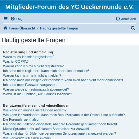
Mitglieder-Forum des YC Ueckermünde e.V.
FAQ
Anmelden
S
Foren-Übersicht
Häufig gestellte Fragen
u
Häufig gestellte Fragen
c
h
Registrierung und Anmeldung
Wozu muss ich mich registrieren?
e
Was ist COPPA?
Warum kann ich mich nicht registrieren?
Ich habe mich registriert, kann mich aber nicht anmelden!
Warum kann ich mich nicht anmelden?
Ich habe mich vor einiger Zeit registriert, kann mich aber nicht mehr anmelden?!
Ich habe mein Passwort vergessen!
Warum werde ich automatisch abgemeldet?
Wozu ist die Funktion „Alle Cookies löschen“?
Benutzerpräferenzen und -einstellungen
Wie kann ich meine Einstellungen ändern?
Wie kann ich verhindern, dass mein Benutzername in der Online-Liste auftaucht?
Die Forenuhr geht falsch!
Ich habe die Zeitzone eingestellt, aber die Forenuhr geht immer noch falsch!
Meine Sprache steht auf diesem Board nicht zur Auswahl!
Was sind das für Bilder, die bei meinem Benutzernamen angezeigt werden?
Wie verwende ich einen Avatar?