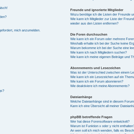
alsch!
Freunde und ignorierte Mitglieder
Wozu benötige ich die Listen der Freunde un
rden?
Wie kann ich Mitglieder zur Liste der Freund
wieder aus den Listen entfernen?
fgefordert, mich anzumelden.
Die Foren durchsuchen
Wie kann ich ein Forum oder mehrere For
Weshalb erhalte ich bei der Suche keine Er
Warum bekomme ich bei der Suche eine lee
Wie kann ich nach Mitgliedern suchen?
Wie kann ich meine eigenen Beiträge und T
Abonnements und Lesezeichen
Was ist der Unterschied zwischen einem L
Wie kann ich ein Lesezeichen auf ein Them
Wie kann ich ein Forum abonnieren?
Wie deaktiviere ich meine Abonnements?
gs?
Dateianhänge
Welche Dateianhänge sind in diesem Forum
Kann ich eine Übersicht all meiner Dateian
phpBB betreffende Fragen
Wer hat diese Forensoftware entwickelt?
Warum ist Funktion x oder y nicht enthalten
An wen soll ich mich wenden, falls es Besc