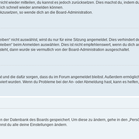
 nicht wieder mitteilen, du kannst es jedoch zurücksetzen. Dies machst du, indem 
 dich schnell wieder anmelden können.
ückzusetzen, so wende dich an die Board-Administration.
en“ nicht auswählst, wirst du nur für eine Sitzung angemeldet. Dies verhindert 
leiben“ beim Anmelden auswählen. Dies ist nicht empfehlenswert, wenn du dich an
 steht, dann wurde sie vermutlich von der Board-Administration ausgeschaltet.
 hat und die dafür sorgen, dass du im Forum angemeldet bleibst. Außerdem ermögli
tiviert wurden. Wenn du Probleme bei der An- oder Abmeldung hast, kann es helfen
n in der Datenbank des Boards gespeichert. Um diese zu ändern, gehe in den „Persö
nst du alle deine Einstellungen ändern.