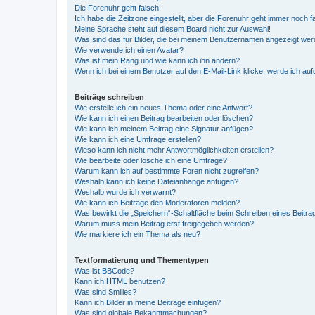
Die Forenuhr geht falsch!
Ich habe die Zeitzone eingestellt, aber die Forenuhr geht immer noch f
Meine Sprache steht auf diesem Board nicht zur Auswahl!
Was sind das für Bilder, die bei meinem Benutzernamen angezeigt we
Wie verwende ich einen Avatar?
Was ist mein Rang und wie kann ich ihn ändern?
Wenn ich bei einem Benutzer auf den E-Mail-Link klicke, werde ich au
Beiträge schreiben
Wie erstelle ich ein neues Thema oder eine Antwort?
Wie kann ich einen Beitrag bearbeiten oder löschen?
Wie kann ich meinem Beitrag eine Signatur anfügen?
Wie kann ich eine Umfrage erstellen?
Wieso kann ich nicht mehr Antwortmöglichkeiten erstellen?
Wie bearbeite oder lösche ich eine Umfrage?
Warum kann ich auf bestimmte Foren nicht zugreifen?
Weshalb kann ich keine Dateianhänge anfügen?
Weshalb wurde ich verwarnt?
Wie kann ich Beiträge den Moderatoren melden?
Was bewirkt die „Speichern“-Schaltfläche beim Schreiben eines Beitra
Warum muss mein Beitrag erst freigegeben werden?
Wie markiere ich ein Thema als neu?
Textformatierung und Thementypen
Was ist BBCode?
Kann ich HTML benutzen?
Was sind Smilies?
Kann ich Bilder in meine Beiträge einfügen?
Was sind globale Bekanntmachungen?