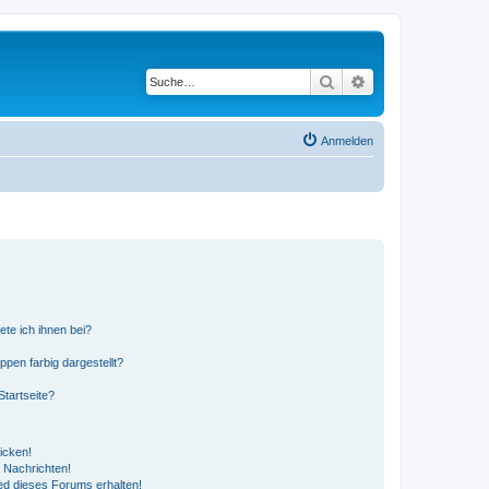
Suche
Erweiterte Suche
Anmelden
ete ich ihnen bei?
en farbig dargestellt?
tartseite?
icken!
 Nachrichten!
ed dieses Forums erhalten!