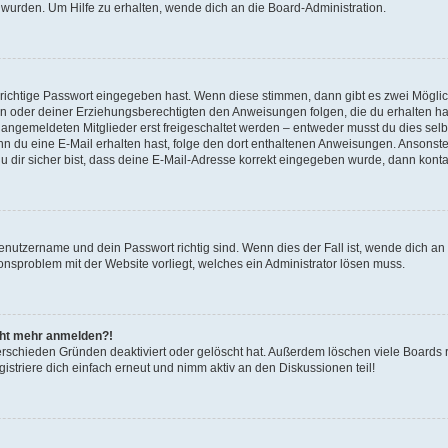
 wurden. Um Hilfe zu erhalten, wende dich an die Board-Administration.
 richtige Passwort eingegeben hast. Wenn diese stimmen, dann gibt es zwei Mögl
tern oder deiner Erziehungsberechtigten den Anweisungen folgen, die du erhalten ha
u angemeldeten Mitglieder erst freigeschaltet werden – entweder musst du dies selbs
. Wenn du eine E-Mail erhalten hast, folge den dort enthaltenen Anweisungen. Ansons
 dir sicher bist, dass deine E-Mail-Adresse korrekt eingegeben wurde, dann kontak
Benutzername und dein Passwort richtig sind. Wenn dies der Fall ist, wende dich a
ionsproblem mit der Website vorliegt, welches ein Administrator lösen muss.
icht mehr anmelden?!
erschieden Gründen deaktiviert oder gelöscht hat. Außerdem löschen viele Boards r
triere dich einfach erneut und nimm aktiv an den Diskussionen teil!