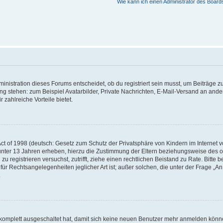
Wie kann ich einen Administrator des Board
istration dieses Forums entscheidet, ob du registriert sein musst, um Beiträge zu s
ung stehen: zum Beispiel Avatarbilder, Private Nachrichten, E-Mail-Versand an ander
 zahlreiche Vorteile bietet.
t of 1998 (deutsch: Gesetz zum Schutz der Privatsphäre von Kindern im Internet vo
unter 13 Jahren erheben, hierzu die Zustimmung der Eltern beziehungsweise des o
h zu registrieren versuchst, zutrifft, ziehe einen rechtlichen Beistand zu Rate. Bit
für Rechtsangelegenheiten jeglicher Art ist; außer solchen, die unter der Frage „
.
g komplett ausgeschaltet hat, damit sich keine neuen Benutzer mehr anmelden könn