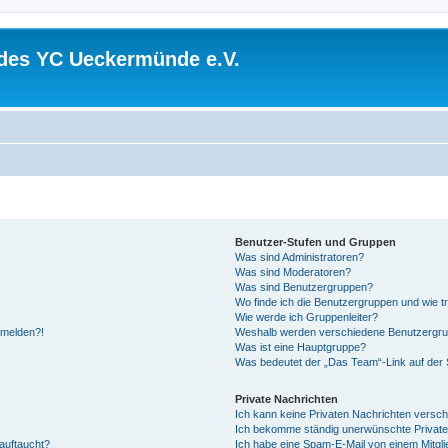
 des YC Ueckermünde e.V.
Benutzer-Stufen und Gruppen
Was sind Administratoren?
Was sind Moderatoren?
Was sind Benutzergruppen?
Wo finde ich die Benutzergruppen und wie tr
Wie werde ich Gruppenleiter?
anmelden?!
Weshalb werden verschiedene Benutzergrupp
Was ist eine Hauptgruppe?
Was bedeutet der „Das Team“-Link auf der S
Private Nachrichten
Ich kann keine Privaten Nachrichten versch
Ich bekomme ständig unerwünschte Private
auftaucht?
Ich habe eine Spam-E-Mail von einem Mitgli