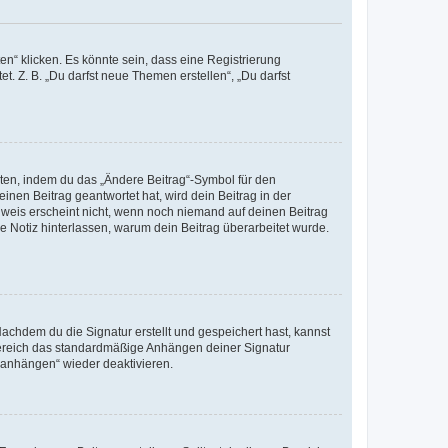
n“ klicken. Es könnte sein, dass eine Registrierung
t. Z. B. „Du darfst neue Themen erstellen“, „Du darfst
iten, indem du das „Ändere Beitrag“-Symbol für den
inen Beitrag geantwortet hat, wird dein Beitrag in der
nweis erscheint nicht, wenn noch niemand auf deinen Beitrag
ne Notiz hinterlassen, warum dein Beitrag überarbeitet wurde.
chdem du die Signatur erstellt und gespeichert hast, kannst
Bereich das standardmäßige Anhängen deiner Signatur
r anhängen“ wieder deaktivieren.