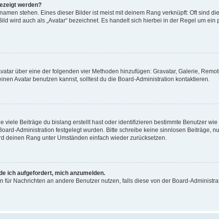
gezeigt werden?
amen stehen. Eines dieser Bilder ist meist mit deinem Rang verknüpft: Oft sind di
ld wird auch als „Avatar“ bezeichnet. Es handelt sich hierbei in der Regel um ein
 Avatar über eine der folgenden vier Methoden hinzufügen: Gravatar, Galerie, Rem
en Avatar benutzen kannst, solltest du die Board-Administration kontaktieren.
viele Beiträge du bislang erstellt hast oder identifizieren bestimmte Benutzer w
 Board-Administration festgelegt wurden. Bitte schreibe keine sinnlosen Beiträge
wird deinen Rang unter Umständen einfach wieder zurücksetzen.
rde ich aufgefordert, mich anzumelden.
ion für Nachrichten an andere Benutzer nutzen, falls diese von der Board-Administ