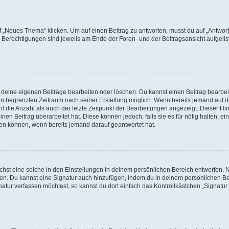
„Neues Thema“ klicken. Um auf einen Beitrag zu antworten, musst du auf „Antworte
e Berechtigungen sind jeweils am Ende der Foren- und der Beitragsansicht aufgeliste
r deine eigenen Beiträge bearbeiten oder löschen. Du kannst einen Beitrag bearbe
inen begrenzten Zeitraum nach seiner Erstellung möglich. Wenn bereits jemand auf de
 die Anzahl als auch der letzte Zeitpunkt der Bearbeitungen angezeigt. Dieser Hi
en Beitrag überarbeitet hat. Diese können jedoch, falls sie es für nötig halten, ei
hen können, wenn bereits jemand darauf geantwortet hat.
st eine solche in den Einstellungen in deinem persönlichen Bereich entwerfen. Na
eren. Du kannst eine Signatur auch hinzufügen, indem du in deinem persönlichen 
atur verfassen möchtest, so kannst du dort einfach das Kontrollkästchen „Signatu