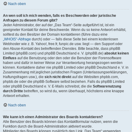
Nach oben
An wen soll ich mich wenden, falls es Beschwerden oder juristische
Anfragen zu diesem Forum gibt?
Jeder Administrator, der auf der „Das Team“-Seite aufgeführt ist, ist ein
geeigneter Kontakt für deine Beschwerde. Wenn du so keine Antwort erhältst,
solltest du den Besitzer der Domain kontaktieren (führe dazu eine
„WHOIS“-Abfrage
durch) oder — falls diese Seite bei einem kostenlosen
Webhoster wie z. B. Yahoo!, free.fr, funpic.de usw. liegt — den Support oder
den Abuse-Kontakt des betreffenden Dienstes. Bitte beachte, dass phpBB
Limited (phpBB.com) und phpBB Deutschland e. V. (phpBB.de)
absolut keinen
Einfluss
auf die Benutzung oder den oder die Benutzer der Forensoftware
haben und dafür in keiner Weise zur Verantwortung herangezogen werden
können. Kontaktiere daher nie phpBB Limited oder phpBB Deutschland e. V. in
Zusammenhang mit jeglichen juristischen Fragen (Unterlassungserklärungen,
Haftungsfragen usw.), die
sich nicht direkt
auf die Websiten phpbb.com,
phpbb.de oder die phpBB-Software selbst beziehen. Falls du phpBB Limited
oder phpBB Deutschland e. V. E-Mails schreibst, die die
Softwarenutzung
durch Dritte
betreffen, so wirst du, wenn überhaupt, höchstens eine knappe
Antwort erhalten.
Nach oben
Wie kann ich einen Administrator des Boards kontaktieren?
Alle Benutzer des Boards können das Kontaktformular nutzen, wenn die
Funktion durch die Board-Administration aktiviert wurde.
Mitglieder des Boards können zusätzlich den Link „Das Team“ verwenden.