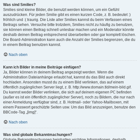
Was sind Smilies?
Smilies sind kleine Bilder, die benutzt werden können, um ein Gefühl
auszudrücken. Für jeden Smilie gibt es einen kurzen Code, z. B. bedeutet :)
fröhlich und :( traurig. Die Liste aller Smilies kannst du beim Verfassen eines
Beitrags sehen. Versuche bitte trotzdem, Smilies nicht zu häufig zu benutzen,
sie können einen Beitrag schnell unlesbar machen und ein Moderator könnte
deshalb deinen Beitrag entsprechend überarbeiten oder gar komplett löschen.
Die Board-Administration kann auch die Anzahl der Smilies begrenzen, die du
in einem Beitrag benutzen kannst.
Nach oben
Kann ich Bilder in meine Beiträge einfügen?
Ja, Bilder können in deinem Beitrag angezeigt werden. Wenn die
Administration Dateianhänge erlaubt hat, kannst du das Bild auch direkt
hochladen. Ansonsten musst du zu einem Bild verlinken, das auf einem
öffentlich zugänglichen Server liegt, z. B. http://www.domain.tld/mein-bild.gif.
Du kannst weder Bilder verlinken, die sich auf deinem eigenen PC befinden
(außer es ist ein öffentlich zugänglicher Server), noch zu Bildern, die nur nach
einer Anmeldung verfügbar sind, z. B. Hotmail- oder Yahoo-Mailboxen, mit
einem Passwort geschützte Seiten usw. Um das Bild anzuzeigen, benutze den
BBCode-Tag „[img]“.
Nach oben
Was sind globale Bekanntmachungen?
Globale Bekanntmachungen beinhalten wichtige Informationen, deshalb