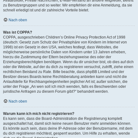
Avatarbilder, Private Nachrichten, E-Mail-Versand an andere Mitglieder, Beitritt
zu Benutzergruppen und so weiter. Wir empfehlen dir eine Anmeldung, da sie
schnell erledigt ist und dir zahlreiche Vorteile bietet.
Nach oben
Was ist COPPA?
COPPA, ausgeschrieben Children’s Online Privacy Protection Act of 1998
(deutsch: Gesetz zum Schutz der Privatsphäre von Kindern im Internet von
1998) ist ein Gesetz in den USA, welches festlegt, dass Websites, die
möglicherweise persönliche Daten von Kindern unter 13 Jahren erheben,
hierzu die Zustimmung der Eltern beziehungsweise des oder der
Erziehungsberechtigten benötigen. Wenn du dir unsicher bist, ob dies auf dich
oder die Website, auf der du dich zu registrieren versuchst, zutrifft, ziehe einen
rechtlichen Beistand zu Rate. Bitte beachte, dass phpBB Limited und der
Besitzer dieses Boards keine Rechtsberatung anbieten kann und nicht die
Anlaufstelle für Rechtsangelegenheiten jeglicher Art ist; außer solchen, die
unter der Frage „An wen soll ich mich wenden, falls es Beschwerden oder
juristische Anfragen zu diesem Forum gibt?“ behandelt werden.
Nach oben
Warum kann ich mich nicht registrieren?
Es kann sein, dass die Board-Administration die Registrierung komplett
ausgeschaltet hat, damit sich keine neuen Benutzer mehr anmelden können.
Es könnte auch sein, dass deine IP-Adresse oder der Benutzername, mit dem
du dich registrieren möchtest, gesperrt wurden. Um Hilfe zu erhalten, wende