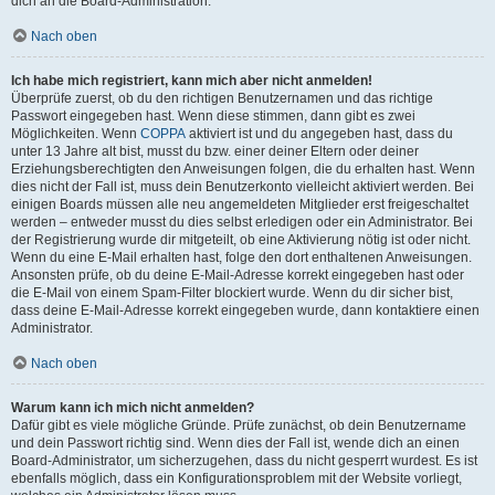
dich an die Board-Administration.
Nach oben
Ich habe mich registriert, kann mich aber nicht anmelden!
Überprüfe zuerst, ob du den richtigen Benutzernamen und das richtige
Passwort eingegeben hast. Wenn diese stimmen, dann gibt es zwei
Möglichkeiten. Wenn
COPPA
aktiviert ist und du angegeben hast, dass du
unter 13 Jahre alt bist, musst du bzw. einer deiner Eltern oder deiner
Erziehungsberechtigten den Anweisungen folgen, die du erhalten hast. Wenn
dies nicht der Fall ist, muss dein Benutzerkonto vielleicht aktiviert werden. Bei
einigen Boards müssen alle neu angemeldeten Mitglieder erst freigeschaltet
werden – entweder musst du dies selbst erledigen oder ein Administrator. Bei
der Registrierung wurde dir mitgeteilt, ob eine Aktivierung nötig ist oder nicht.
Wenn du eine E-Mail erhalten hast, folge den dort enthaltenen Anweisungen.
Ansonsten prüfe, ob du deine E-Mail-Adresse korrekt eingegeben hast oder
die E-Mail von einem Spam-Filter blockiert wurde. Wenn du dir sicher bist,
dass deine E-Mail-Adresse korrekt eingegeben wurde, dann kontaktiere einen
Administrator.
Nach oben
Warum kann ich mich nicht anmelden?
Dafür gibt es viele mögliche Gründe. Prüfe zunächst, ob dein Benutzername
und dein Passwort richtig sind. Wenn dies der Fall ist, wende dich an einen
Board-Administrator, um sicherzugehen, dass du nicht gesperrt wurdest. Es ist
ebenfalls möglich, dass ein Konfigurationsproblem mit der Website vorliegt,