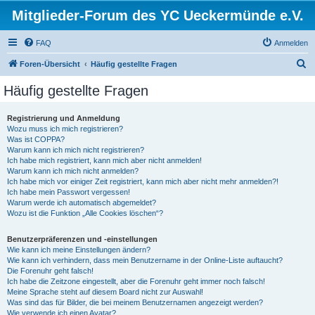
Mitglieder-Forum des YC Ueckermünde e.V.
FAQ
Anmelden
S
Foren-Übersicht
Häufig gestellte Fragen
u
Häufig gestellte Fragen
c
h
Registrierung und Anmeldung
Wozu muss ich mich registrieren?
e
Was ist COPPA?
Warum kann ich mich nicht registrieren?
Ich habe mich registriert, kann mich aber nicht anmelden!
Warum kann ich mich nicht anmelden?
Ich habe mich vor einiger Zeit registriert, kann mich aber nicht mehr anmelden?!
Ich habe mein Passwort vergessen!
Warum werde ich automatisch abgemeldet?
Wozu ist die Funktion „Alle Cookies löschen“?
Benutzerpräferenzen und -einstellungen
Wie kann ich meine Einstellungen ändern?
Wie kann ich verhindern, dass mein Benutzername in der Online-Liste auftaucht?
Die Forenuhr geht falsch!
Ich habe die Zeitzone eingestellt, aber die Forenuhr geht immer noch falsch!
Meine Sprache steht auf diesem Board nicht zur Auswahl!
Was sind das für Bilder, die bei meinem Benutzernamen angezeigt werden?
Wie verwende ich einen Avatar?