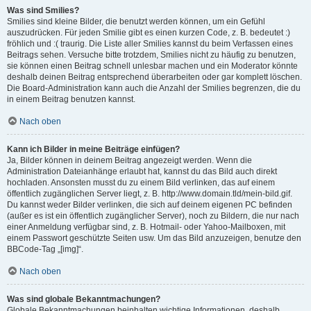
Was sind Smilies?
Smilies sind kleine Bilder, die benutzt werden können, um ein Gefühl
auszudrücken. Für jeden Smilie gibt es einen kurzen Code, z. B. bedeutet :)
fröhlich und :( traurig. Die Liste aller Smilies kannst du beim Verfassen eines
Beitrags sehen. Versuche bitte trotzdem, Smilies nicht zu häufig zu benutzen,
sie können einen Beitrag schnell unlesbar machen und ein Moderator könnte
deshalb deinen Beitrag entsprechend überarbeiten oder gar komplett löschen.
Die Board-Administration kann auch die Anzahl der Smilies begrenzen, die du
in einem Beitrag benutzen kannst.
Nach oben
Kann ich Bilder in meine Beiträge einfügen?
Ja, Bilder können in deinem Beitrag angezeigt werden. Wenn die
Administration Dateianhänge erlaubt hat, kannst du das Bild auch direkt
hochladen. Ansonsten musst du zu einem Bild verlinken, das auf einem
öffentlich zugänglichen Server liegt, z. B. http://www.domain.tld/mein-bild.gif.
Du kannst weder Bilder verlinken, die sich auf deinem eigenen PC befinden
(außer es ist ein öffentlich zugänglicher Server), noch zu Bildern, die nur nach
einer Anmeldung verfügbar sind, z. B. Hotmail- oder Yahoo-Mailboxen, mit
einem Passwort geschützte Seiten usw. Um das Bild anzuzeigen, benutze den
BBCode-Tag „[img]“.
Nach oben
Was sind globale Bekanntmachungen?
Globale Bekanntmachungen beinhalten wichtige Informationen, deshalb