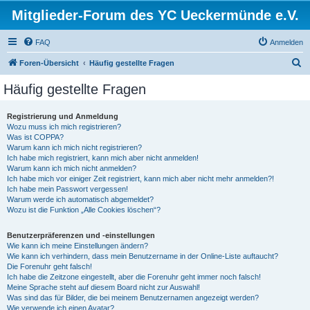
Mitglieder-Forum des YC Ueckermünde e.V.
FAQ
Anmelden
S
Foren-Übersicht
Häufig gestellte Fragen
u
Häufig gestellte Fragen
c
h
Registrierung und Anmeldung
Wozu muss ich mich registrieren?
e
Was ist COPPA?
Warum kann ich mich nicht registrieren?
Ich habe mich registriert, kann mich aber nicht anmelden!
Warum kann ich mich nicht anmelden?
Ich habe mich vor einiger Zeit registriert, kann mich aber nicht mehr anmelden?!
Ich habe mein Passwort vergessen!
Warum werde ich automatisch abgemeldet?
Wozu ist die Funktion „Alle Cookies löschen“?
Benutzerpräferenzen und -einstellungen
Wie kann ich meine Einstellungen ändern?
Wie kann ich verhindern, dass mein Benutzername in der Online-Liste auftaucht?
Die Forenuhr geht falsch!
Ich habe die Zeitzone eingestellt, aber die Forenuhr geht immer noch falsch!
Meine Sprache steht auf diesem Board nicht zur Auswahl!
Was sind das für Bilder, die bei meinem Benutzernamen angezeigt werden?
Wie verwende ich einen Avatar?