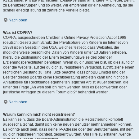
Avatarbilder, Private Nachrichten, E-Mail-Versand an andere Mitglieder, Beitritt
zu Benutzergruppen und so weiter. Wir empfehlen dir eine Anmeldung, da sie
schnell erledigt ist und dir zahlreiche Vorteile bietet.
Nach oben
Was ist COPPA?
COPPA, ausgeschrieben Children’s Online Privacy Protection Act of 1998
(deutsch: Gesetz zum Schutz der Privatsphäre von Kindern im Internet von
1998) ist ein Gesetz in den USA, welches festlegt, dass Websites, die
möglicherweise persönliche Daten von Kindern unter 13 Jahren erheben,
hierzu die Zustimmung der Eltern beziehungsweise des oder der
Erziehungsberechtigten benötigen. Wenn du dir unsicher bist, ob dies auf dich
oder die Website, auf der du dich zu registrieren versuchst, zutrifft, ziehe einen
rechtlichen Beistand zu Rate. Bitte beachte, dass phpBB Limited und der
Besitzer dieses Boards keine Rechtsberatung anbieten kann und nicht die
Anlaufstelle für Rechtsangelegenheiten jeglicher Art ist; außer solchen, die
unter der Frage „An wen soll ich mich wenden, falls es Beschwerden oder
juristische Anfragen zu diesem Forum gibt?“ behandelt werden.
Nach oben
Warum kann ich mich nicht registrieren?
Es kann sein, dass die Board-Administration die Registrierung komplett
ausgeschaltet hat, damit sich keine neuen Benutzer mehr anmelden können.
Es könnte auch sein, dass deine IP-Adresse oder der Benutzername, mit dem
du dich registrieren möchtest, gesperrt wurden. Um Hilfe zu erhalten, wende