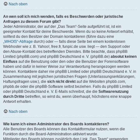
Nach oben
An wen soll ich mich wenden, falls es Beschwerden oder juristische
Anfragen zu diesem Forum gibt?
Jeder Administrator, der auf der „Das Team“-Seite aufgeführt ist, ist ein
geeigneter Kontakt für deine Beschwerde. Wenn du so keine Antwort erhältst,
solltest du den Besitzer der Domain kontaktieren (führe dazu eine
„WHOIS“-Abfrage
durch) oder — falls diese Seite bei einem kostenlosen
Webhoster wie z. B. Yahoo!, free.fr, funpic.de usw. liegt — den Support oder
den Abuse-Kontakt des betreffenden Dienstes. Bitte beachte, dass phpBB
Limited (phpBB.com) und phpBB Deutschland e. V. (phpBB.de)
absolut keinen
Einfluss
auf die Benutzung oder den oder die Benutzer der Forensoftware
haben und dafür in keiner Weise zur Verantwortung herangezogen werden
können. Kontaktiere daher nie phpBB Limited oder phpBB Deutschland e. V. in
Zusammenhang mit jeglichen juristischen Fragen (Unterlassungserklärungen,
Haftungsfragen usw.), die
sich nicht direkt
auf die Websiten phpbb.com,
phpbb.de oder die phpBB-Software selbst beziehen. Falls du phpBB Limited
oder phpBB Deutschland e. V. E-Mails schreibst, die die
Softwarenutzung
durch Dritte
betreffen, so wirst du, wenn überhaupt, höchstens eine knappe
Antwort erhalten.
Nach oben
Wie kann ich einen Administrator des Boards kontaktieren?
Alle Benutzer des Boards können das Kontaktformular nutzen, wenn die
Funktion durch die Board-Administration aktiviert wurde.
Mitglieder des Boards können zusätzlich den Link „Das Team“ verwenden.