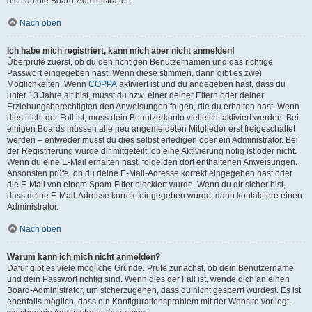
dich an die Board-Administration.
Nach oben
Ich habe mich registriert, kann mich aber nicht anmelden!
Überprüfe zuerst, ob du den richtigen Benutzernamen und das richtige
Passwort eingegeben hast. Wenn diese stimmen, dann gibt es zwei
Möglichkeiten. Wenn
COPPA
aktiviert ist und du angegeben hast, dass du
unter 13 Jahre alt bist, musst du bzw. einer deiner Eltern oder deiner
Erziehungsberechtigten den Anweisungen folgen, die du erhalten hast. Wenn
dies nicht der Fall ist, muss dein Benutzerkonto vielleicht aktiviert werden. Bei
einigen Boards müssen alle neu angemeldeten Mitglieder erst freigeschaltet
werden – entweder musst du dies selbst erledigen oder ein Administrator. Bei
der Registrierung wurde dir mitgeteilt, ob eine Aktivierung nötig ist oder nicht.
Wenn du eine E-Mail erhalten hast, folge den dort enthaltenen Anweisungen.
Ansonsten prüfe, ob du deine E-Mail-Adresse korrekt eingegeben hast oder
die E-Mail von einem Spam-Filter blockiert wurde. Wenn du dir sicher bist,
dass deine E-Mail-Adresse korrekt eingegeben wurde, dann kontaktiere einen
Administrator.
Nach oben
Warum kann ich mich nicht anmelden?
Dafür gibt es viele mögliche Gründe. Prüfe zunächst, ob dein Benutzername
und dein Passwort richtig sind. Wenn dies der Fall ist, wende dich an einen
Board-Administrator, um sicherzugehen, dass du nicht gesperrt wurdest. Es ist
ebenfalls möglich, dass ein Konfigurationsproblem mit der Website vorliegt,