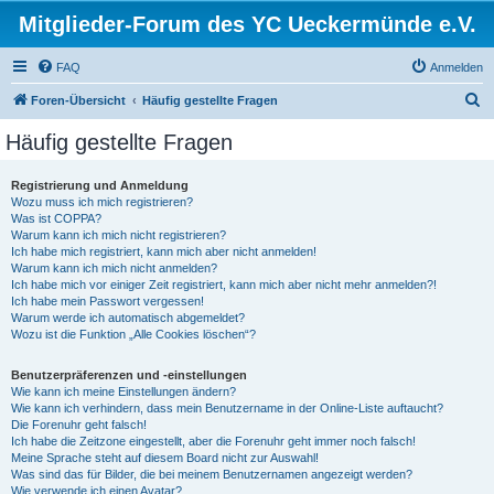
Mitglieder-Forum des YC Ueckermünde e.V.
FAQ
Anmelden
S
Foren-Übersicht
Häufig gestellte Fragen
u
Häufig gestellte Fragen
c
h
Registrierung und Anmeldung
Wozu muss ich mich registrieren?
e
Was ist COPPA?
Warum kann ich mich nicht registrieren?
Ich habe mich registriert, kann mich aber nicht anmelden!
Warum kann ich mich nicht anmelden?
Ich habe mich vor einiger Zeit registriert, kann mich aber nicht mehr anmelden?!
Ich habe mein Passwort vergessen!
Warum werde ich automatisch abgemeldet?
Wozu ist die Funktion „Alle Cookies löschen“?
Benutzerpräferenzen und -einstellungen
Wie kann ich meine Einstellungen ändern?
Wie kann ich verhindern, dass mein Benutzername in der Online-Liste auftaucht?
Die Forenuhr geht falsch!
Ich habe die Zeitzone eingestellt, aber die Forenuhr geht immer noch falsch!
Meine Sprache steht auf diesem Board nicht zur Auswahl!
Was sind das für Bilder, die bei meinem Benutzernamen angezeigt werden?
Wie verwende ich einen Avatar?