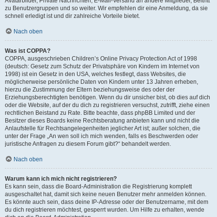
Avatarbilder, Private Nachrichten, E-Mail-Versand an andere Mitglieder, Beitritt
zu Benutzergruppen und so weiter. Wir empfehlen dir eine Anmeldung, da sie
schnell erledigt ist und dir zahlreiche Vorteile bietet.
Nach oben
Was ist COPPA?
COPPA, ausgeschrieben Children’s Online Privacy Protection Act of 1998
(deutsch: Gesetz zum Schutz der Privatsphäre von Kindern im Internet von
1998) ist ein Gesetz in den USA, welches festlegt, dass Websites, die
möglicherweise persönliche Daten von Kindern unter 13 Jahren erheben,
hierzu die Zustimmung der Eltern beziehungsweise des oder der
Erziehungsberechtigten benötigen. Wenn du dir unsicher bist, ob dies auf dich
oder die Website, auf der du dich zu registrieren versuchst, zutrifft, ziehe einen
rechtlichen Beistand zu Rate. Bitte beachte, dass phpBB Limited und der
Besitzer dieses Boards keine Rechtsberatung anbieten kann und nicht die
Anlaufstelle für Rechtsangelegenheiten jeglicher Art ist; außer solchen, die
unter der Frage „An wen soll ich mich wenden, falls es Beschwerden oder
juristische Anfragen zu diesem Forum gibt?“ behandelt werden.
Nach oben
Warum kann ich mich nicht registrieren?
Es kann sein, dass die Board-Administration die Registrierung komplett
ausgeschaltet hat, damit sich keine neuen Benutzer mehr anmelden können.
Es könnte auch sein, dass deine IP-Adresse oder der Benutzername, mit dem
du dich registrieren möchtest, gesperrt wurden. Um Hilfe zu erhalten, wende