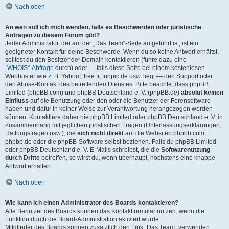
Nach oben
An wen soll ich mich wenden, falls es Beschwerden oder juristische
Anfragen zu diesem Forum gibt?
Jeder Administrator, der auf der „Das Team“-Seite aufgeführt ist, ist ein
geeigneter Kontakt für deine Beschwerde. Wenn du so keine Antwort erhältst,
solltest du den Besitzer der Domain kontaktieren (führe dazu eine
„WHOIS“-Abfrage
durch) oder — falls diese Seite bei einem kostenlosen
Webhoster wie z. B. Yahoo!, free.fr, funpic.de usw. liegt — den Support oder
den Abuse-Kontakt des betreffenden Dienstes. Bitte beachte, dass phpBB
Limited (phpBB.com) und phpBB Deutschland e. V. (phpBB.de)
absolut keinen
Einfluss
auf die Benutzung oder den oder die Benutzer der Forensoftware
haben und dafür in keiner Weise zur Verantwortung herangezogen werden
können. Kontaktiere daher nie phpBB Limited oder phpBB Deutschland e. V. in
Zusammenhang mit jeglichen juristischen Fragen (Unterlassungserklärungen,
Haftungsfragen usw.), die
sich nicht direkt
auf die Websiten phpbb.com,
phpbb.de oder die phpBB-Software selbst beziehen. Falls du phpBB Limited
oder phpBB Deutschland e. V. E-Mails schreibst, die die
Softwarenutzung
durch Dritte
betreffen, so wirst du, wenn überhaupt, höchstens eine knappe
Antwort erhalten.
Nach oben
Wie kann ich einen Administrator des Boards kontaktieren?
Alle Benutzer des Boards können das Kontaktformular nutzen, wenn die
Funktion durch die Board-Administration aktiviert wurde.
Mitglieder des Boards können zusätzlich den Link „Das Team“ verwenden.