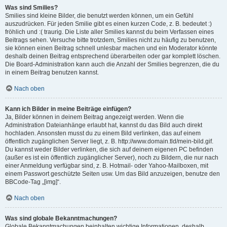
Was sind Smilies?
Smilies sind kleine Bilder, die benutzt werden können, um ein Gefühl
auszudrücken. Für jeden Smilie gibt es einen kurzen Code, z. B. bedeutet :)
fröhlich und :( traurig. Die Liste aller Smilies kannst du beim Verfassen eines
Beitrags sehen. Versuche bitte trotzdem, Smilies nicht zu häufig zu benutzen,
sie können einen Beitrag schnell unlesbar machen und ein Moderator könnte
deshalb deinen Beitrag entsprechend überarbeiten oder gar komplett löschen.
Die Board-Administration kann auch die Anzahl der Smilies begrenzen, die du
in einem Beitrag benutzen kannst.
Nach oben
Kann ich Bilder in meine Beiträge einfügen?
Ja, Bilder können in deinem Beitrag angezeigt werden. Wenn die
Administration Dateianhänge erlaubt hat, kannst du das Bild auch direkt
hochladen. Ansonsten musst du zu einem Bild verlinken, das auf einem
öffentlich zugänglichen Server liegt, z. B. http://www.domain.tld/mein-bild.gif.
Du kannst weder Bilder verlinken, die sich auf deinem eigenen PC befinden
(außer es ist ein öffentlich zugänglicher Server), noch zu Bildern, die nur nach
einer Anmeldung verfügbar sind, z. B. Hotmail- oder Yahoo-Mailboxen, mit
einem Passwort geschützte Seiten usw. Um das Bild anzuzeigen, benutze den
BBCode-Tag „[img]“.
Nach oben
Was sind globale Bekanntmachungen?
Globale Bekanntmachungen beinhalten wichtige Informationen, deshalb