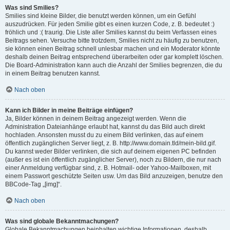
Was sind Smilies?
Smilies sind kleine Bilder, die benutzt werden können, um ein Gefühl
auszudrücken. Für jeden Smilie gibt es einen kurzen Code, z. B. bedeutet :)
fröhlich und :( traurig. Die Liste aller Smilies kannst du beim Verfassen eines
Beitrags sehen. Versuche bitte trotzdem, Smilies nicht zu häufig zu benutzen,
sie können einen Beitrag schnell unlesbar machen und ein Moderator könnte
deshalb deinen Beitrag entsprechend überarbeiten oder gar komplett löschen.
Die Board-Administration kann auch die Anzahl der Smilies begrenzen, die du
in einem Beitrag benutzen kannst.
Nach oben
Kann ich Bilder in meine Beiträge einfügen?
Ja, Bilder können in deinem Beitrag angezeigt werden. Wenn die
Administration Dateianhänge erlaubt hat, kannst du das Bild auch direkt
hochladen. Ansonsten musst du zu einem Bild verlinken, das auf einem
öffentlich zugänglichen Server liegt, z. B. http://www.domain.tld/mein-bild.gif.
Du kannst weder Bilder verlinken, die sich auf deinem eigenen PC befinden
(außer es ist ein öffentlich zugänglicher Server), noch zu Bildern, die nur nach
einer Anmeldung verfügbar sind, z. B. Hotmail- oder Yahoo-Mailboxen, mit
einem Passwort geschützte Seiten usw. Um das Bild anzuzeigen, benutze den
BBCode-Tag „[img]“.
Nach oben
Was sind globale Bekanntmachungen?
Globale Bekanntmachungen beinhalten wichtige Informationen, deshalb