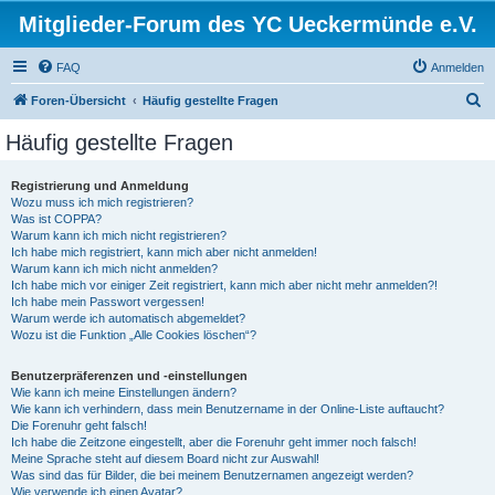
Mitglieder-Forum des YC Ueckermünde e.V.
FAQ
Anmelden
S
Foren-Übersicht
Häufig gestellte Fragen
u
Häufig gestellte Fragen
c
h
Registrierung und Anmeldung
Wozu muss ich mich registrieren?
e
Was ist COPPA?
Warum kann ich mich nicht registrieren?
Ich habe mich registriert, kann mich aber nicht anmelden!
Warum kann ich mich nicht anmelden?
Ich habe mich vor einiger Zeit registriert, kann mich aber nicht mehr anmelden?!
Ich habe mein Passwort vergessen!
Warum werde ich automatisch abgemeldet?
Wozu ist die Funktion „Alle Cookies löschen“?
Benutzerpräferenzen und -einstellungen
Wie kann ich meine Einstellungen ändern?
Wie kann ich verhindern, dass mein Benutzername in der Online-Liste auftaucht?
Die Forenuhr geht falsch!
Ich habe die Zeitzone eingestellt, aber die Forenuhr geht immer noch falsch!
Meine Sprache steht auf diesem Board nicht zur Auswahl!
Was sind das für Bilder, die bei meinem Benutzernamen angezeigt werden?
Wie verwende ich einen Avatar?