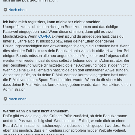
dich an die Board-Administration.
Nach oben
Ich habe mich registriert, kann mich aber nicht anmelden!
Überprüfe zuerst, ob du den richtigen Benutzernamen und das richtige
Passwort eingegeben hast. Wenn diese stimmen, dann gibt es zwei
Möglichkeiten. Wenn
COPPA
aktiviert ist und du angegeben hast, dass du
unter 13 Jahre alt bist, musst du bzw. einer deiner Eltern oder deiner
Erziehungsberechtigten den Anweisungen folgen, die du erhalten hast. Wenn
dies nicht der Fall ist, muss dein Benutzerkonto vielleicht aktiviert werden. Bei
einigen Boards müssen alle neu angemeldeten Mitglieder erst freigeschaltet
werden – entweder musst du dies selbst erledigen oder ein Administrator. Bei
der Registrierung wurde dir mitgeteilt, ob eine Aktivierung nötig ist oder nicht.
Wenn du eine E-Mail erhalten hast, folge den dort enthaltenen Anweisungen.
Ansonsten prüfe, ob du deine E-Mail-Adresse korrekt eingegeben hast oder
die E-Mail von einem Spam-Filter blockiert wurde. Wenn du dir sicher bist,
dass deine E-Mail-Adresse korrekt eingegeben wurde, dann kontaktiere einen
Administrator.
Nach oben
Warum kann ich mich nicht anmelden?
Dafür gibt es viele mögliche Gründe. Prüfe zunächst, ob dein Benutzername
und dein Passwort richtig sind. Wenn dies der Fall ist, wende dich an einen
Board-Administrator, um sicherzugehen, dass du nicht gesperrt wurdest. Es ist
ebenfalls möglich, dass ein Konfigurationsproblem mit der Website vorliegt,