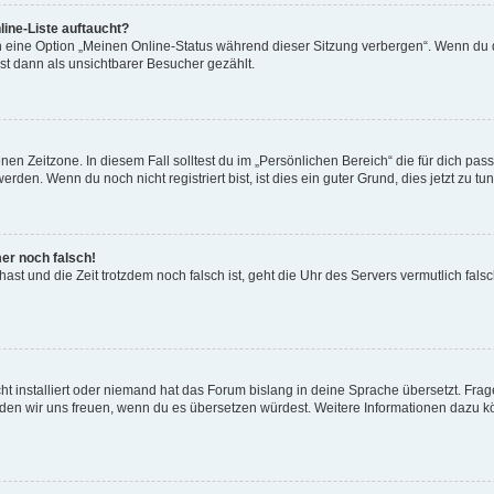
ine-Liste auftaucht?
n eine Option „Meinen Online-Status während dieser Sitzung verbergen“. Wenn du d
st dann als unsichtbarer Besucher gezählt.
en Zeitzone. In diesem Fall solltest du im „Persönlichen Bereich“ die für dich passe
den. Wenn du noch nicht registriert bist, ist dies ein guter Grund, dies jetzt zu tun
mer noch falsch!
t hast und die Zeit trotzdem noch falsch ist, geht die Uhr des Servers vermutlich fal
t installiert oder niemand hat das Forum bislang in deine Sprache übersetzt. Frag
, würden wir uns freuen, wenn du es übersetzen würdest. Weitere Informationen dazu