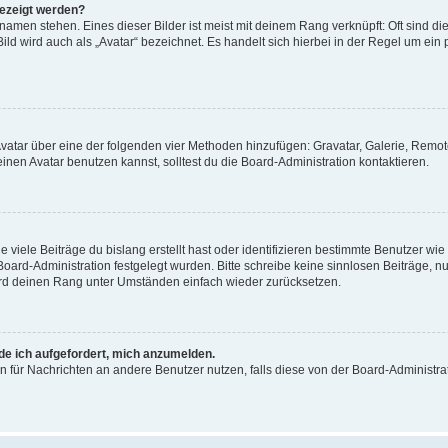
gezeigt werden?
amen stehen. Eines dieser Bilder ist meist mit deinem Rang verknüpft: Oft sind di
ld wird auch als „Avatar“ bezeichnet. Es handelt sich hierbei in der Regel um ein
 Avatar über eine der folgenden vier Methoden hinzufügen: Gravatar, Galerie, Rem
en Avatar benutzen kannst, solltest du die Board-Administration kontaktieren.
viele Beiträge du bislang erstellt hast oder identifizieren bestimmte Benutzer w
 Board-Administration festgelegt wurden. Bitte schreibe keine sinnlosen Beiträge
wird deinen Rang unter Umständen einfach wieder zurücksetzen.
rde ich aufgefordert, mich anzumelden.
ion für Nachrichten an andere Benutzer nutzen, falls diese von der Board-Administ