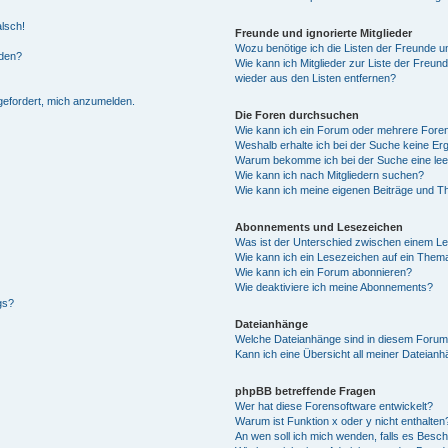
alsch!
Freunde und ignorierte Mitglieder
Wozu benötige ich die Listen der Freunde un
rden?
Wie kann ich Mitglieder zur Liste der Freund
wieder aus den Listen entfernen?
fgefordert, mich anzumelden.
Die Foren durchsuchen
Wie kann ich ein Forum oder mehrere For
Weshalb erhalte ich bei der Suche keine Er
Warum bekomme ich bei der Suche eine lee
Wie kann ich nach Mitgliedern suchen?
Wie kann ich meine eigenen Beiträge und T
Abonnements und Lesezeichen
Was ist der Unterschied zwischen einem L
Wie kann ich ein Lesezeichen auf ein Them
Wie kann ich ein Forum abonnieren?
Wie deaktiviere ich meine Abonnements?
gs?
Dateianhänge
Welche Dateianhänge sind in diesem Forum
Kann ich eine Übersicht all meiner Dateian
phpBB betreffende Fragen
Wer hat diese Forensoftware entwickelt?
Warum ist Funktion x oder y nicht enthalten
An wen soll ich mich wenden, falls es Besc