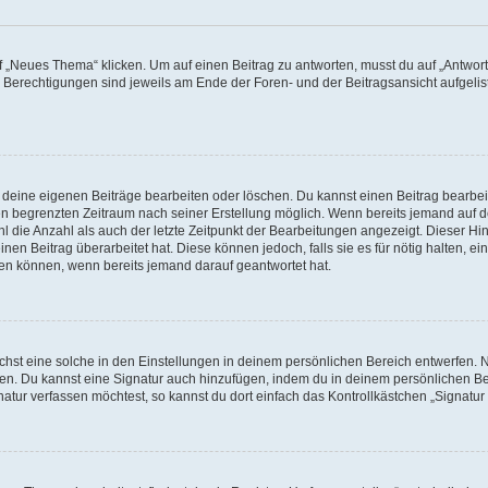
„Neues Thema“ klicken. Um auf einen Beitrag zu antworten, musst du auf „Antworte
e Berechtigungen sind jeweils am Ende der Foren- und der Beitragsansicht aufgeliste
r deine eigenen Beiträge bearbeiten oder löschen. Du kannst einen Beitrag bearbe
inen begrenzten Zeitraum nach seiner Erstellung möglich. Wenn bereits jemand auf de
 die Anzahl als auch der letzte Zeitpunkt der Bearbeitungen angezeigt. Dieser Hi
en Beitrag überarbeitet hat. Diese können jedoch, falls sie es für nötig halten, ei
hen können, wenn bereits jemand darauf geantwortet hat.
st eine solche in den Einstellungen in deinem persönlichen Bereich entwerfen. Na
eren. Du kannst eine Signatur auch hinzufügen, indem du in deinem persönlichen 
atur verfassen möchtest, so kannst du dort einfach das Kontrollkästchen „Signatu