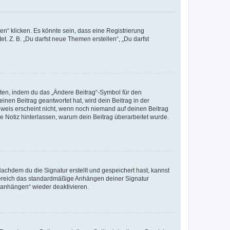
n“ klicken. Es könnte sein, dass eine Registrierung
t. Z. B. „Du darfst neue Themen erstellen“, „Du darfst
iten, indem du das „Ändere Beitrag“-Symbol für den
inen Beitrag geantwortet hat, wird dein Beitrag in der
nweis erscheint nicht, wenn noch niemand auf deinen Beitrag
ne Notiz hinterlassen, warum dein Beitrag überarbeitet wurde.
chdem du die Signatur erstellt und gespeichert hast, kannst
Bereich das standardmäßige Anhängen deiner Signatur
r anhängen“ wieder deaktivieren.