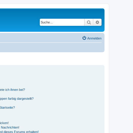
Suche
Erweiterte Suche
Anmelden
ete ich ihnen bei?
en farbig dargestellt?
tartseite?
icken!
 Nachrichten!
ed dieses Forums erhalten!