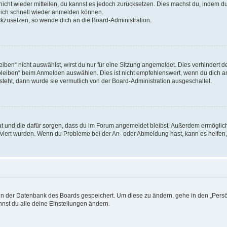
 nicht wieder mitteilen, du kannst es jedoch zurücksetzen. Dies machst du, indem 
 dich schnell wieder anmelden können.
ückzusetzen, so wende dich an die Board-Administration.
en“ nicht auswählst, wirst du nur für eine Sitzung angemeldet. Dies verhindert 
leiben“ beim Anmelden auswählen. Dies ist nicht empfehlenswert, wenn du dich an
 steht, dann wurde sie vermutlich von der Board-Administration ausgeschaltet.
 hat und die dafür sorgen, dass du im Forum angemeldet bleibst. Außerdem ermögli
tiviert wurden. Wenn du Probleme bei der An- oder Abmeldung hast, kann es helfen
n in der Datenbank des Boards gespeichert. Um diese zu ändern, gehe in den „Persö
nst du alle deine Einstellungen ändern.