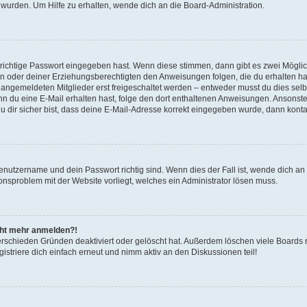
 wurden. Um Hilfe zu erhalten, wende dich an die Board-Administration.
 richtige Passwort eingegeben hast. Wenn diese stimmen, dann gibt es zwei Mögl
tern oder deiner Erziehungsberechtigten den Anweisungen folgen, die du erhalten ha
u angemeldeten Mitglieder erst freigeschaltet werden – entweder musst du dies selbs
. Wenn du eine E-Mail erhalten hast, folge den dort enthaltenen Anweisungen. Ansons
 dir sicher bist, dass deine E-Mail-Adresse korrekt eingegeben wurde, dann kontak
Benutzername und dein Passwort richtig sind. Wenn dies der Fall ist, wende dich a
ionsproblem mit der Website vorliegt, welches ein Administrator lösen muss.
icht mehr anmelden?!
erschieden Gründen deaktiviert oder gelöscht hat. Außerdem löschen viele Boards r
triere dich einfach erneut und nimm aktiv an den Diskussionen teil!