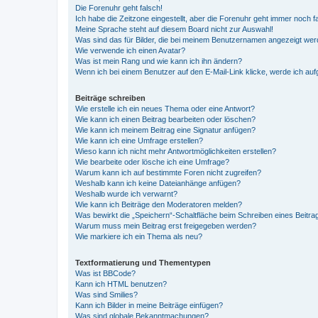
Die Forenuhr geht falsch!
Ich habe die Zeitzone eingestellt, aber die Forenuhr geht immer noch f
Meine Sprache steht auf diesem Board nicht zur Auswahl!
Was sind das für Bilder, die bei meinem Benutzernamen angezeigt we
Wie verwende ich einen Avatar?
Was ist mein Rang und wie kann ich ihn ändern?
Wenn ich bei einem Benutzer auf den E-Mail-Link klicke, werde ich au
Beiträge schreiben
Wie erstelle ich ein neues Thema oder eine Antwort?
Wie kann ich einen Beitrag bearbeiten oder löschen?
Wie kann ich meinem Beitrag eine Signatur anfügen?
Wie kann ich eine Umfrage erstellen?
Wieso kann ich nicht mehr Antwortmöglichkeiten erstellen?
Wie bearbeite oder lösche ich eine Umfrage?
Warum kann ich auf bestimmte Foren nicht zugreifen?
Weshalb kann ich keine Dateianhänge anfügen?
Weshalb wurde ich verwarnt?
Wie kann ich Beiträge den Moderatoren melden?
Was bewirkt die „Speichern“-Schaltfläche beim Schreiben eines Beitra
Warum muss mein Beitrag erst freigegeben werden?
Wie markiere ich ein Thema als neu?
Textformatierung und Thementypen
Was ist BBCode?
Kann ich HTML benutzen?
Was sind Smilies?
Kann ich Bilder in meine Beiträge einfügen?
Was sind globale Bekanntmachungen?