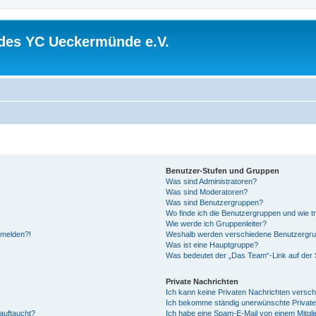
 des YC Ueckermünde e.V.
Benutzer-Stufen und Gruppen
Was sind Administratoren?
Was sind Moderatoren?
Was sind Benutzergruppen?
Wo finde ich die Benutzergruppen und wie tr
Wie werde ich Gruppenleiter?
anmelden?!
Weshalb werden verschiedene Benutzergrupp
Was ist eine Hauptgruppe?
Was bedeutet der „Das Team“-Link auf der S
Private Nachrichten
Ich kann keine Privaten Nachrichten versch
Ich bekomme ständig unerwünschte Private
auftaucht?
Ich habe eine Spam-E-Mail von einem Mitgli