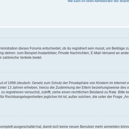
Wie kann ich einen Administrator des Board
istration dieses Forums entscheidet, ob du registriert sein musst, um Beiträge zu s
ung stehen: zum Beispiel Avatarbilder, Private Nachrichten, E-Mail-Versand an ander
 zahlreiche Vorteile bietet.
t of 1998 (deutsch: Gesetz zum Schutz der Privatsphäre von Kindern im Internet vo
unter 13 Jahren erheben, hierzu die Zustimmung der Eltern beziehungsweise des o
h zu registrieren versuchst, zutrifft, ziehe einen rechtlichen Beistand zu Rate. Bit
für Rechtsangelegenheiten jeglicher Art ist; außer solchen, die unter der Frage „
.
g komplett ausgeschaltet hat, damit sich keine neuen Benutzer mehr anmelden könn